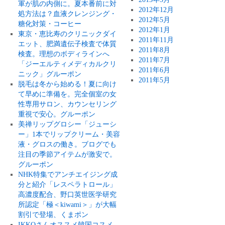
軍が肌の内側に。夏本番前に対
2012年12月
処方法は？血液クレンジング・
2012年5月
糖化対策・コーヒー
2012年1月
東京・恵比寿のクリニックダイ
2011年11月
エット、肥満遺伝子検査で体質
2011年8月
検査。理想のボディラインへ
2011年7月
「ジーエルティメディカルクリ
2011年6月
ニック」グルーポン
2011年5月
脱毛は冬から始める！夏に向け
て早めに準備を。完全個室の女
性専用サロン、カウンセリング
重視で安心。グルーポン
美禅リップグロシー「ジューシ
ー」1本でリップクリーム・美容
液・グロスの働き。ブログでも
注目の季節アイテムが激安で。
グルーポン
NHK特集でアンチエイジング成
分と紹介「レスペラトロール」
高濃度配合、野口英世医学研究
所認定「極＜kiwami＞」が大幅
割引で登場、くまポン
IKKOさんオススメ韓国コスメ