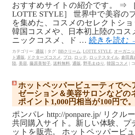
おすすめサイトの紹介です。 ⇒ 
LOTTE STYLE］ 世界中で美
を集めた、コスメのセレクトショ
韓国コスメや、日本初上陸のコス
ニックコスメ、ド …
続きを読む
カテゴリー:
通販
|
タグ:
BBクリーム
,
LOTTE STYLE
,
オーガニッ
ト通販
,
ドクターズコスメ
,
プロ
,
ロッテ
,
ロッテスタイル
,
倉田真
陸
,
美容
,
藤原美智子
,
送料無料
,
通販
,
野毛まゆり
,
韓国コスメ
|
ホットペッパービューティでヘ
ゼーション＆美容サロンなどの
ポイント1,000円相当が100円
ポンパレ http://ponpare.jp/
共同購入サイト。新しい体験、プ
ットを販売。 ホットペッパービ