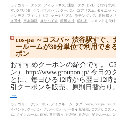
カテゴリー:
ダンス
,
フィットネス
,
通販
|
タグ:
DVD
,
くびれ専用
す
,
クワバタ
,
クワバタオハラ
,
クーポン
,
コアリズム
,
ダイエット
ナンデス
,
フィットネス
,
ヤーナリズム
,
ラテンダンス
,
共同購入
,
き替え
,
日本語版
,
昼なんです
,
産後太り
,
踊れる
|
コメントを受け
cos-pa ～コスパ～ 渋谷駅す
ールームが30分単位で利用でき
ポン
おすすめクーポンの紹介です。 GR
ン） http://www.groupon.jp
とに、毎日ひる12時から翌日12
引クーポンを販売。原則日替わり。
→
カテゴリー:
グルーポン
,
メイクルーム
|
タグ:
cospa
,
cosupa
,
GRO
イベント
,
クーポン
,
グルーポン
,
ケータイ充電器
,
コスパ
,
コスメ
ム
,
メイクルーム
,
個室
,
共同購入
,
化粧室
,
化粧水
,
変身ルーム
,
女