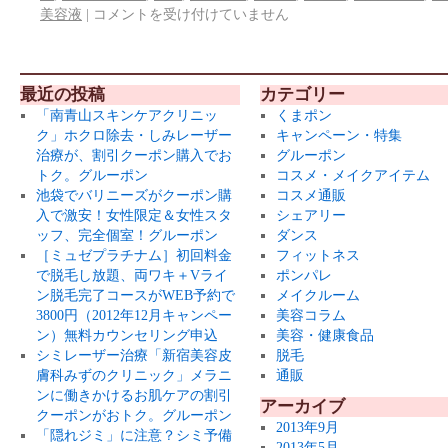
美容液
|
コメントを受け付けていません
最近の投稿
カテゴリー
「南青山スキンケアクリニッ
くまポン
ク」ホクロ除去・しみレーザー
キャンペーン・特集
治療が、割引クーポン購入でお
グルーポン
トク。グルーポン
コスメ・メイクアイテム
池袋でバリニーズがクーポン購
コスメ通販
入で激安！女性限定＆女性スタ
シェアリー
ッフ、完全個室！グルーポン
ダンス
［ミュゼプラチナム］初回料金
フィットネス
で脱毛し放題、両ワキ＋Vライ
ポンパレ
ン脱毛完了コースがWEB予約で
メイクルーム
3800円（2012年12月キャンペー
美容コラム
ン）無料カウンセリング申込
美容・健康食品
シミレーザー治療「新宿美容皮
脱毛
膚科みずのクリニック」メラニ
通販
ンに働きかけるお肌ケアの割引
アーカイブ
クーポンがおトク。グルーポン
2013年9月
「隠れジミ」に注意？シミ予備
2013年5月