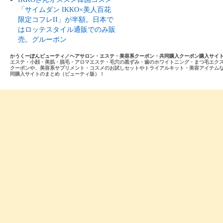
「サイムダン IKKO×美人百花
限定コフレII」が半額。日本で
はロッテスタイル通販でのみ販
売。グルーポン
かうくーぽんビューティ／ヘアサロン・エステ・美容系クーポン・共同購入クーポン購入サイ
エステ・小顔・美肌・脱毛・アロマエステ・毛穴の黒ずみ・歯のホワイトニング・まつ毛エク
クーポンや、美容系サプリメント・コスメのお試しセットやトライアルキット・美容アイテム
同購入サイトのまとめ（ビューティ版）！