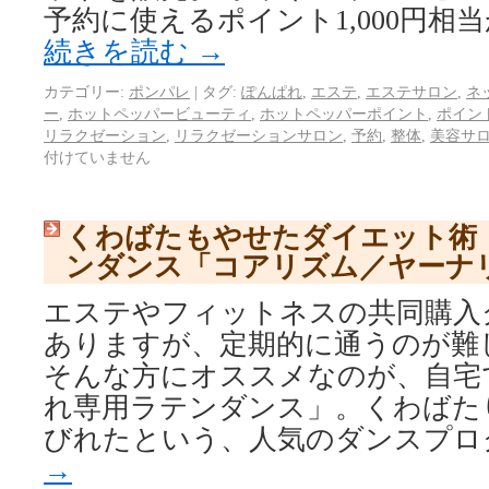
予約に使えるポイント1,000円相当
続きを読む
→
カテゴリー:
ポンパレ
|
タグ:
ぽんぱれ
,
エステ
,
エステサロン
,
ネ
ー
,
ホットペッパービューティ
,
ホットペッパーポイント
,
ポイン
リラクゼーション
,
リラクゼーションサロン
,
予約
,
整体
,
美容サ
付けていません
くわばたもやせたダイエット術
ンダンス「コアリズム／ヤーナ
エステやフィットネスの共同購入
ありますが、定期的に通うのが難
そんな方にオススメなのが、自宅
れ専用ラテンダンス」。くわばた
びれたという、人気のダンスプロ
→