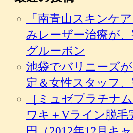
「南青山スキンケア
みレーザー治療が、
グルーポン
池袋でバリニーズが
定＆女性スタッフ、
［ミュゼプラチナム
ワキ＋Vライン脱毛完
円（2012年12月