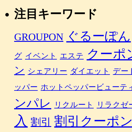
注目キーワード
ぐるーぽん
GROUPON
クーポ
グ
イベント
エステ
ン
シェアリー
ダイエット
デー
ッパー
ホットペッパービューテ
ンパレ
リクルート
リラクゼ
入
割引クーポ
割引