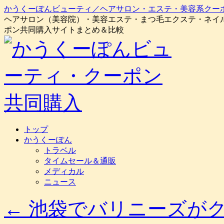
かうくーぽんビューティ／ヘアサロン・エステ・美容系クー
ヘアサロン（美容院）・美容エステ・まつ毛エクステ・ネイ
ポン共同購入サイトまとめ＆比較
コ
トップ
ン
かうくーぽん
テ
トラベル
ン
タイムセール＆通販
ツ
メディカル
へ
ニュース
ス
キ
←
池袋でバリニーズがク
ッ
プ