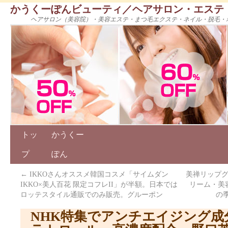
かうくーぽんビューティ／ヘアサロン・エステ
ヘアサロン（美容院）・美容エステ・まつ毛エクステ・ネイル・脱毛・
トッ
かうくー
プ
ぽん
←
IKKOさんオススメ韓国コスメ「サイムダン
美禅リップグ
IKKO×美人百花 限定コフレII」が半額。日本では
リーム・美
ロッテスタイル通販でのみ販売。グルーポン
の
NHK特集でアンチエイジング成