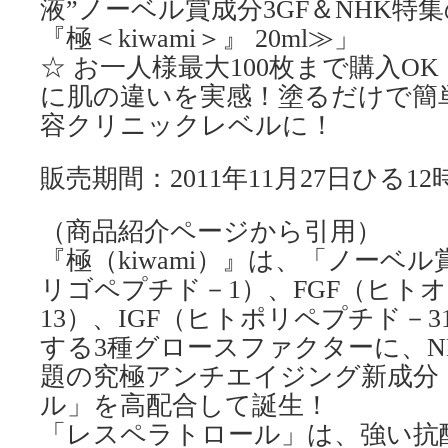
液”ノーベル賞成分3GF＆NHK特
『極＜kiwami＞』 20ml≫」
☆ お一人様最大100枚まで購入OK
に肌の違いを実感！塗るだけで簡
容クリニックレベルに！
販売期間：2011年11月27日ひる1
（商品紹介ページから引用）
『極（kiwami）』は、「ノーベル
リゴペプチド－1）、FGF（ヒト
13）、IGF（ヒトポリペプチド－
する3種グロースファクターに、N
題の究極アンチエイジング新成分
ル」を高配合して誕生！
「レスペラトロール」は、強い抗