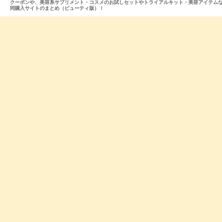
クーポンや、美容系サプリメント・コスメのお試しセットやトライアルキット・美容アイテム
同購入サイトのまとめ（ビューティ版）！