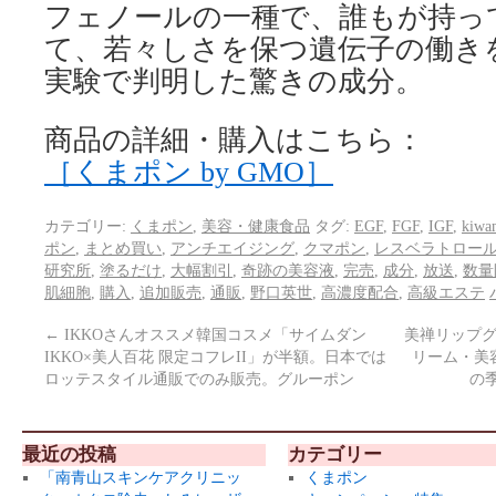
フェノールの一種で、誰もが持っ
て、若々しさを保つ遺伝子の働き
実験で判明した驚きの成分。
商品の詳細・購入はこちら：
［くまポン by GMO］
カテゴリー:
くまポン
,
美容・健康食品
タグ:
EGF
,
FGF
,
IGF
,
kiwa
ポン
,
まとめ買い
,
アンチエイジング
,
クマポン
,
レスベラトロー
研究所
,
塗るだけ
,
大幅割引
,
奇跡の美容液
,
完売
,
成分
,
放送
,
数量
肌細胞
,
購入
,
追加販売
,
通販
,
野口英世
,
高濃度配合
,
高級エステ
←
IKKOさんオススメ韓国コスメ「サイムダン
美禅リップグ
IKKO×美人百花 限定コフレII」が半額。日本では
リーム・美
ロッテスタイル通販でのみ販売。グルーポン
の
最近の投稿
カテゴリー
「南青山スキンケアクリニッ
くまポン