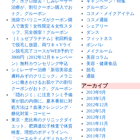
ク」ホクロ除去・しみレーザー
キャンペーン・特集
治療が、割引クーポン購入でお
グルーポン
トク。グルーポン
コスメ・メイクアイテム
池袋でバリニーズがクーポン購
コスメ通販
入で激安！女性限定＆女性スタ
シェアリー
ッフ、完全個室！グルーポン
ダンス
［ミュゼプラチナム］初回料金
フィットネス
で脱毛し放題、両ワキ＋Vライ
ポンパレ
ン脱毛完了コースがWEB予約で
メイクルーム
3800円（2012年12月キャンペー
美容コラム
ン）無料カウンセリング申込
美容・健康食品
シミレーザー治療「新宿美容皮
脱毛
膚科みずのクリニック」メラニ
通販
ンに働きかけるお肌ケアの割引
アーカイブ
クーポンがおトク。グルーポン
2013年9月
「隠れジミ」に注意？シミ予備
2013年5月
軍が肌の内側に。夏本番前に対
2012年12月
処方法は？血液クレンジング・
2012年5月
糖化対策・コーヒー
2012年1月
東京・恵比寿のクリニックダイ
2011年11月
エット、肥満遺伝子検査で体質
2011年8月
検査。理想のボディラインへ
2011年7月
「ジーエルティメディカルクリ