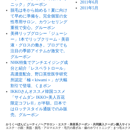
2011年6月
ニック」グルーポン
2011年5月
脱毛は冬から始める！夏に向け
て早めに準備を。完全個室の女
性専用サロン、カウンセリング
重視で安心。グルーポン
美禅リップグロシー「ジューシ
ー」1本でリップクリーム・美容
液・グロスの働き。ブログでも
注目の季節アイテムが激安で。
グルーポン
NHK特集でアンチエイジング成
分と紹介「レスペラトロール」
高濃度配合、野口英世医学研究
所認定「極＜kiwami＞」が大幅
割引で登場、くまポン
IKKOさんオススメ韓国コスメ
「サイムダン IKKO×美人百花
限定コフレII」が半額。日本で
はロッテスタイル通販でのみ販
売。グルーポン
かうくーぽんビューティ／ヘアサロン・エステ・美容系クーポン・共同購入クーポン購入サイ
エステ・小顔・美肌・脱毛・アロマエステ・毛穴の黒ずみ・歯のホワイトニング・まつ毛エク