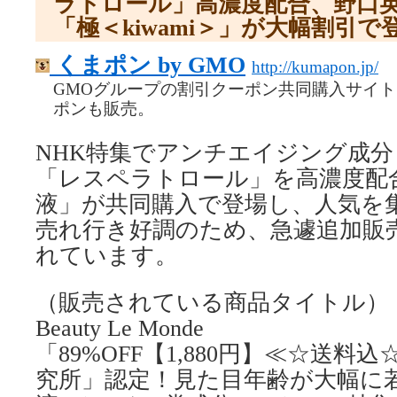
ラトロール」高濃度配合、野口
「極＜kiwami＞」が大幅割引
くまポン by GMO
http://kumapon.jp/
GMOグループの割引クーポン共同購入サイ
ポンも販売。
NHK特集でアンチエイジング成
「レスペラトロール」を高濃度配
液」が共同購入で登場し、人気を
売れ行き好調のため、急遽追加販
れています。
（販売されている商品タイトル）
Beauty Le Monde
「89%OFF【1,880円】≪☆送料
究所」認定！見た目年齢が大幅に