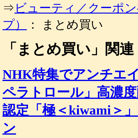
⇒
ビューティ／クーポン
プ）
： まとめ買い
「
まとめ買い
」関連
NHK特集でアンチエ
ペラトロール」高濃度
認定「極＜kiwami
ン