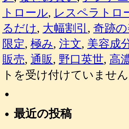
トロール
,
レスペラトロ
るだけ
,
大幅割引
,
奇跡の
限定
,
極み
,
注文
,
美容成
販売
,
通販
,
野口英世
,
高
トを受け付けていません
最近の投稿