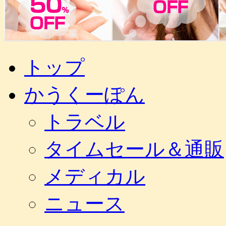
コ
トップ
ン
テ
かうくーぽん
ン
ツ
へ
トラベル
ス
キ
タイムセール＆通販
ッ
プ
メディカル
ニュース