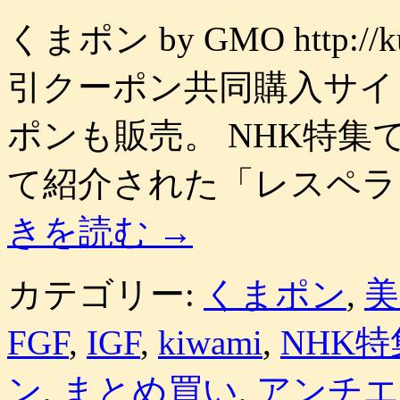
くまポン by GMO http:/
引クーポン共同購入サイ
ポンも販売。 NHK特
て紹介された「レスペラ
きを読む
→
カテゴリー:
くまポン
,
美
FGF
,
IGF
,
kiwami
,
NHK特
ン
,
まとめ買い
,
アンチエ