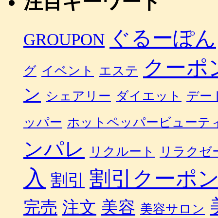
注目キーワード
ぐるーぽん
GROUPON
クーポ
グ
イベント
エステ
ン
シェアリー
ダイエット
デー
ッパー
ホットペッパービューテ
ンパレ
リクルート
リラクゼ
入
割引クーポ
割引
完売
注文
美容
美容サロン