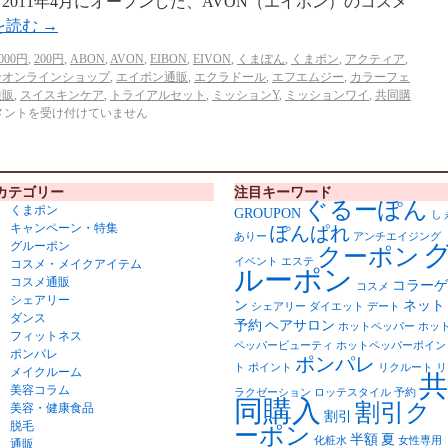
2011年4月にオープンした、AVON（エイボン）のコスメ
を読む
→
000円
,
200円
,
ABON
,
AVON
,
EIBON
,
EIVON
,
くまぽん
,
くまポン
,
アクティア
,
ンオンラインショップ
,
エイボン通販
,
エクラドール
,
エフエムジー
,
カラーフェ
通販
,
スイスキンケア
,
トライアルセット
,
ミッションY
,
ミッションワイ
,
共同購
メントを受け付けていません
カテゴリー
注目キーワード
ぐるーぽん
くまポン
GROUPON
し
キャンペーン・特集
ぽんぱれ
ありー
アンチエイジング
グルーポン
クーポン
イベント
エステ
コスメ・メイクアイテム
ルーポン
コスメ通販
コラーゲ
コスメ
シェアリー
ン
ネット
シェアリー
ダイエット
デート
ダンス
予約
ヘアサロン
ホットペッパー
ホッ
フィットネス
ペッパービューティ
ホットペッパーポイン
ポンパレ
ポンパレ
ト
ポイント
リクルート
リ
メイクルーム
共
美容コラム
ラクゼーション
ロッテスタイル
予約
同購入
割引ク
美容・健康食品
割引
脱毛
ーポン
半額
夏
化粧水
女性専用
通販