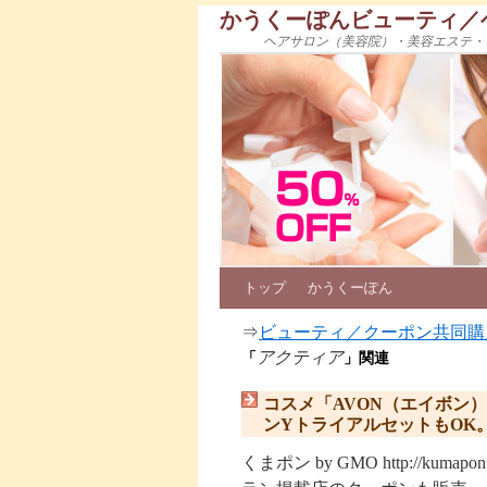
かうくーぽんビューティ／
ヘアサロン（美容院）・美容エステ・
トップ
かうくーぽん
⇒
ビューティ／クーポン共同購
アクティア
「
」関連
コスメ「AVON（エイボン）
ンYトライアルセットもOK
くまポン by GMO http://