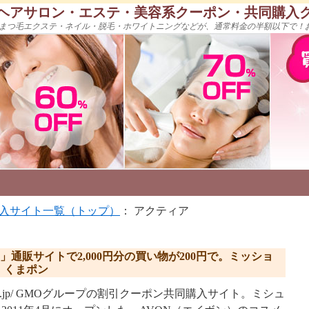
ヘアサロン・エステ・美容系クーポン・共同購入
まつ毛エクステ・ネイル・脱毛・ホワイトニングなどが、通常料金の半額以下で！
入サイト一覧（トップ）
： アクティア
」通販サイトで2,000円分の買い物が200円で。ミッショ
。くまポン
kumapon.jp/ GMOグループの割引クーポン共同購入サイト。ミシュ