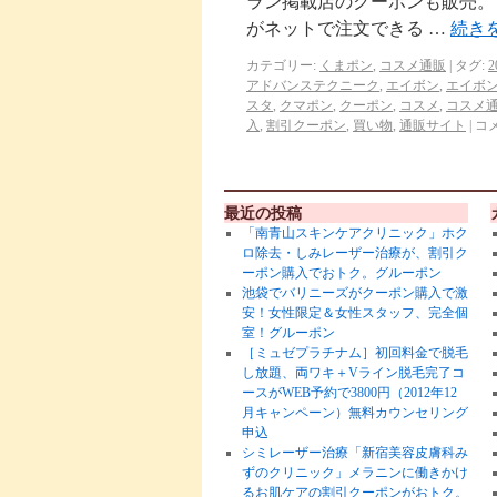
ラン掲載店のクーポンも販売。 
がネットで注文できる …
続き
カテゴリー:
くまポン
,
コスメ通販
|
タグ:
2
アドバンステクニーク
,
エイボン
,
エイボ
スタ
,
クマポン
,
クーポン
,
コスメ
,
コスメ
入
,
割引クーポン
,
買い物
,
通販サイト
|
コ
最近の投稿
「南青山スキンケアクリニック」ホク
ロ除去・しみレーザー治療が、割引ク
ーポン購入でおトク。グルーポン
池袋でバリニーズがクーポン購入で激
安！女性限定＆女性スタッフ、完全個
室！グルーポン
［ミュゼプラチナム］初回料金で脱毛
し放題、両ワキ＋Vライン脱毛完了コ
ースがWEB予約で3800円（2012年12
月キャンペーン）無料カウンセリング
申込
シミレーザー治療「新宿美容皮膚科み
ずのクリニック」メラニンに働きかけ
るお肌ケアの割引クーポンがおトク。