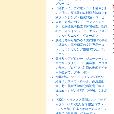
グルーポン
「隠れジミ」に注意？シミ予備軍が肌
の内側に。夏本番前に対処方法は？血
液クレンジング・糖化対策・コーヒー
東京・恵比寿のクリニックダイエッ
ト、肥満遺伝子検査で体質検査。理想
のボディラインへ「ジーエルティメデ
ィカルクリニック」グルーポン
脱毛は冬から始める！夏に向けて早め
に準備を。完全個室の女性専用サロ
ン、カウンセリング重視で安心。グル
ーポン
美禅リップグロシー「ジューシー」1
本でリップクリーム・美容液・グロス
の働き。ブログでも注目の季節アイテ
ムが激安で。グルーポン
NHK特集でアンチエイジング成分と
紹介「レスペラトロール」高濃度配
合、野口英世医学研究所認定「極＜
kiwami＞」が大幅割引で登場、くまポ
ン
IKKOさんオススメ韓国コスメ「サイ
ムダン IKKO×美人百花 限定コフレ
II」が半額。日本ではロッテスタイル
通販でのみ販売。グルーポン