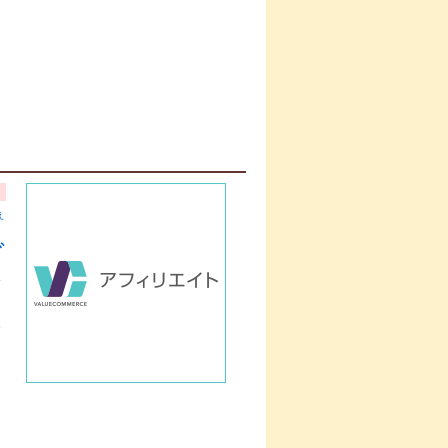
ぇ
グ
ト