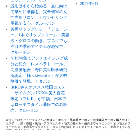
ニック」グルーポン
2011年5月
脱毛は冬から始める！夏に向け
て早めに準備を。完全個室の女
性専用サロン、カウンセリング
重視で安心。グルーポン
美禅リップグロシー「ジューシ
ー」1本でリップクリーム・美容
液・グロスの働き。ブログでも
注目の季節アイテムが激安で。
グルーポン
NHK特集でアンチエイジング成
分と紹介「レスペラトロール」
高濃度配合、野口英世医学研究
所認定「極＜kiwami＞」が大幅
割引で登場、くまポン
IKKOさんオススメ韓国コスメ
「サイムダン IKKO×美人百花
限定コフレII」が半額。日本で
はロッテスタイル通販でのみ販
売。グルーポン
かうくーぽんビューティ／ヘアサロン・エステ・美容系クーポン・共同購入クーポン購入サイ
エステ・小顔・美肌・脱毛・アロマエステ・毛穴の黒ずみ・歯のホワイトニング・まつ毛エク
クーポンや、美容系サプリメント・コスメのお試しセットやトライアルキット・美容アイテム