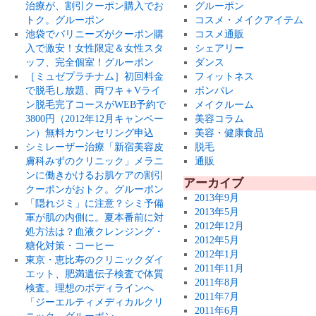
治療が、割引クーポン購入でお
グルーポン
トク。グルーポン
コスメ・メイクアイテム
池袋でバリニーズがクーポン購
コスメ通販
入で激安！女性限定＆女性スタ
シェアリー
ッフ、完全個室！グルーポン
ダンス
［ミュゼプラチナム］初回料金
フィットネス
で脱毛し放題、両ワキ＋Vライ
ポンパレ
ン脱毛完了コースがWEB予約で
メイクルーム
3800円（2012年12月キャンペー
美容コラム
ン）無料カウンセリング申込
美容・健康食品
シミレーザー治療「新宿美容皮
脱毛
膚科みずのクリニック」メラニ
通販
ンに働きかけるお肌ケアの割引
アーカイブ
クーポンがおトク。グルーポン
2013年9月
「隠れジミ」に注意？シミ予備
2013年5月
軍が肌の内側に。夏本番前に対
2012年12月
処方法は？血液クレンジング・
2012年5月
糖化対策・コーヒー
2012年1月
東京・恵比寿のクリニックダイ
2011年11月
エット、肥満遺伝子検査で体質
2011年8月
検査。理想のボディラインへ
2011年7月
「ジーエルティメディカルクリ
2011年6月