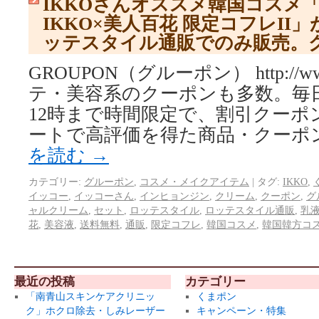
IKKOさんオススメ韓国コスメ
IKKO×美人百花 限定コフレII
ッテスタイル通販でのみ販売。
GROUPON（グルーポン） http://www.
テ・美容系のクーポンも多数。毎日
12時まで時間限定で、割引クーポ
ートで高評価を得た商品・クーポ
を読む
→
カテゴリー:
グルーポン
,
コスメ・メイクアイテム
|
タグ:
IKKO
,
イッコー
,
イッコーさん
,
インヒョンジン
,
クリーム
,
クーポン
,
グ
ャルクリーム
,
セット
,
ロッテスタイル
,
ロッテスタイル通販
,
乳
花
,
美容液
,
送料無料
,
通販
,
限定コフレ
,
韓国コスメ
,
韓国韓方コ
最近の投稿
カテゴリー
「南青山スキンケアクリニッ
くまポン
ク」ホクロ除去・しみレーザー
キャンペーン・特集