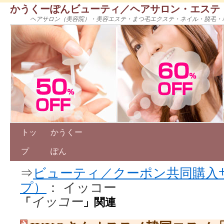
かうくーぽんビューティ／ヘアサロン・エステ
ヘアサロン（美容院）・美容エステ・まつ毛エクステ・ネイル・脱毛・
トッ
かうくー
プ
ぽん
⇒
ビューティ／クーポン共同購入
プ）
： イッコー
イッコー
「
」関連