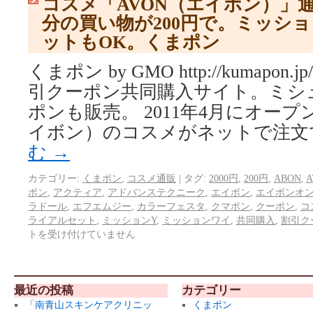
コスメ「AVON（エイボン）」通販
分の買い物が200円で。ミッシ
ットもOK。くまポン
くまポン by GMO http://kumapo
引クーポン共同購入サイト。ミシ
ポンも販売。 2011年4月にオープ
イボン）のコスメがネットで注文
む
→
カテゴリー:
くまポン
,
コスメ通販
|
タグ:
2000円
,
200円
,
ABON
,
A
ポン
,
アクティア
,
アドバンステクニーク
,
エイボン
,
エイボンオ
ラドール
,
エフエムジー
,
カラーフェスタ
,
クマポン
,
クーポン
,
コ
ライアルセット
,
ミッションY
,
ミッションワイ
,
共同購入
,
割引ク
トを受け付けていません
最近の投稿
カテゴリー
「南青山スキンケアクリニッ
くまポン