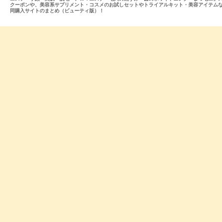
クーポンや、美容系サプリメント・コスメのお試しセットやトライアルキット・美容アイテム
同購入サイトのまとめ（ビューティ版）！