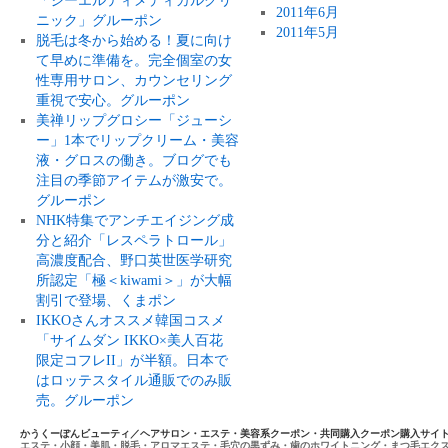
「ジーエルティメディカルクリ
2011年6月
ニック」グルーポン
2011年5月
脱毛は冬から始める！夏に向け
て早めに準備を。完全個室の女
性専用サロン、カウンセリング
重視で安心。グルーポン
美禅リップグロシー「ジューシ
ー」1本でリップクリーム・美容
液・グロスの働き。ブログでも
注目の季節アイテムが激安で。
グルーポン
NHK特集でアンチエイジング成
分と紹介「レスペラトロール」
高濃度配合、野口英世医学研究
所認定「極＜kiwami＞」が大幅
割引で登場、くまポン
IKKOさんオススメ韓国コスメ
「サイムダン IKKO×美人百花
限定コフレII」が半額。日本で
はロッテスタイル通販でのみ販
売。グルーポン
かうくーぽんビューティ／ヘアサロン・エステ・美容系クーポン・共同購入クーポン購入サイ
エステ・小顔・美肌・脱毛・アロマエステ・毛穴の黒ずみ・歯のホワイトニング・まつ毛エク