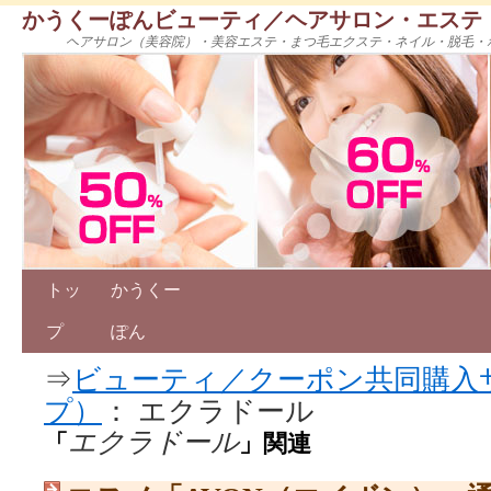
かうくーぽんビューティ／ヘアサロン・エステ
ヘアサロン（美容院）・美容エステ・まつ毛エクステ・ネイル・脱毛・
トッ
かうくー
プ
ぽん
⇒
ビューティ／クーポン共同購入
プ）
： エクラドール
エクラドール
「
」関連