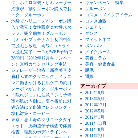
ク」ホクロ除去・しみレーザー
キャンペーン・特集
治療が、割引クーポン購入でお
グルーポン
トク。グルーポン
コスメ・メイクアイテム
池袋でバリニーズがクーポン購
コスメ通販
入で激安！女性限定＆女性スタ
シェアリー
ッフ、完全個室！グルーポン
ダンス
［ミュゼプラチナム］初回料金
フィットネス
で脱毛し放題、両ワキ＋Vライ
ポンパレ
ン脱毛完了コースがWEB予約で
メイクルーム
3800円（2012年12月キャンペー
美容コラム
ン）無料カウンセリング申込
美容・健康食品
シミレーザー治療「新宿美容皮
脱毛
膚科みずのクリニック」メラニ
通販
ンに働きかけるお肌ケアの割引
アーカイブ
クーポンがおトク。グルーポン
2013年9月
「隠れジミ」に注意？シミ予備
2013年5月
軍が肌の内側に。夏本番前に対
2012年12月
処方法は？血液クレンジング・
2012年5月
糖化対策・コーヒー
2012年1月
東京・恵比寿のクリニックダイ
2011年11月
エット、肥満遺伝子検査で体質
2011年8月
検査。理想のボディラインへ
2011年7月