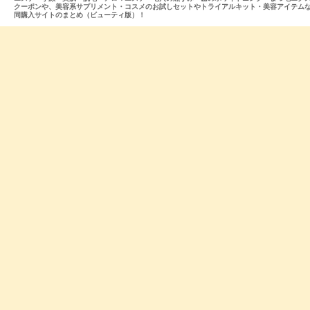
クーポンや、美容系サプリメント・コスメのお試しセットやトライアルキット・美容アイテム
同購入サイトのまとめ（ビューティ版）！