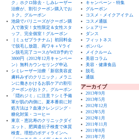
ク」ホクロ除去・しみレーザー
キャンペーン・特集
治療が、割引クーポン購入でお
グルーポン
トク。グルーポン
コスメ・メイクアイテム
池袋でバリニーズがクーポン購
コスメ通販
入で激安！女性限定＆女性スタ
シェアリー
ッフ、完全個室！グルーポン
ダンス
［ミュゼプラチナム］初回料金
フィットネス
で脱毛し放題、両ワキ＋Vライ
ポンパレ
ン脱毛完了コースがWEB予約で
メイクルーム
3800円（2012年12月キャンペー
美容コラム
ン）無料カウンセリング申込
美容・健康食品
シミレーザー治療「新宿美容皮
脱毛
膚科みずのクリニック」メラニ
通販
ンに働きかけるお肌ケアの割引
アーカイブ
クーポンがおトク。グルーポン
2013年9月
「隠れジミ」に注意？シミ予備
2013年5月
軍が肌の内側に。夏本番前に対
2012年12月
処方法は？血液クレンジング・
2012年5月
糖化対策・コーヒー
2012年1月
東京・恵比寿のクリニックダイ
2011年11月
エット、肥満遺伝子検査で体質
2011年8月
検査。理想のボディラインへ
2011年7月