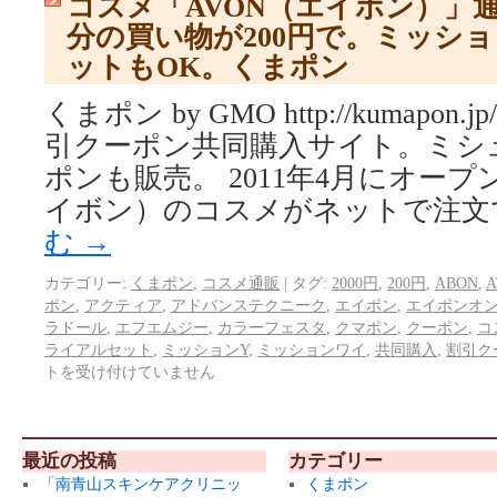
コスメ「AVON（エイボン）」通販
分の買い物が200円で。ミッシ
ットもOK。くまポン
くまポン by GMO http://kumapo
引クーポン共同購入サイト。ミシ
ポンも販売。 2011年4月にオープ
イボン）のコスメがネットで注文
む
→
カテゴリー:
くまポン
,
コスメ通販
|
タグ:
2000円
,
200円
,
ABON
,
A
ポン
,
アクティア
,
アドバンステクニーク
,
エイボン
,
エイボンオ
ラドール
,
エフエムジー
,
カラーフェスタ
,
クマポン
,
クーポン
,
コ
ライアルセット
,
ミッションY
,
ミッションワイ
,
共同購入
,
割引ク
トを受け付けていません
最近の投稿
カテゴリー
「南青山スキンケアクリニッ
くまポン