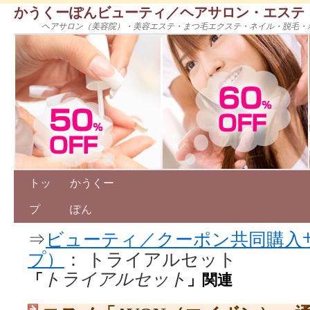
かうくーぽんビューティ／ヘアサロン・エステ
ヘアサロン（美容院）・美容エステ・まつ毛エクステ・ネイル・脱毛・
トッ
かうくー
プ
ぽん
⇒
ビューティ／クーポン共同購入
プ）
： トライアルセット
トライアルセット
「
」関連