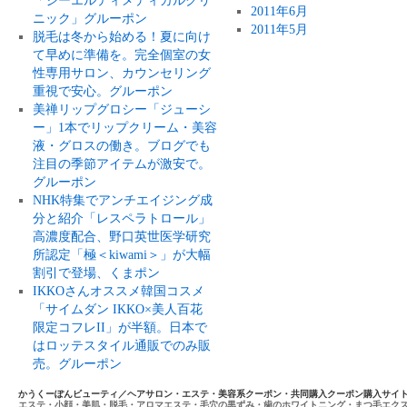
「ジーエルティメディカルクリ
2011年6月
ニック」グルーポン
2011年5月
脱毛は冬から始める！夏に向け
て早めに準備を。完全個室の女
性専用サロン、カウンセリング
重視で安心。グルーポン
美禅リップグロシー「ジューシ
ー」1本でリップクリーム・美容
液・グロスの働き。ブログでも
注目の季節アイテムが激安で。
グルーポン
NHK特集でアンチエイジング成
分と紹介「レスペラトロール」
高濃度配合、野口英世医学研究
所認定「極＜kiwami＞」が大幅
割引で登場、くまポン
IKKOさんオススメ韓国コスメ
「サイムダン IKKO×美人百花
限定コフレII」が半額。日本で
はロッテスタイル通販でのみ販
売。グルーポン
かうくーぽんビューティ／ヘアサロン・エステ・美容系クーポン・共同購入クーポン購入サイ
エステ・小顔・美肌・脱毛・アロマエステ・毛穴の黒ずみ・歯のホワイトニング・まつ毛エク