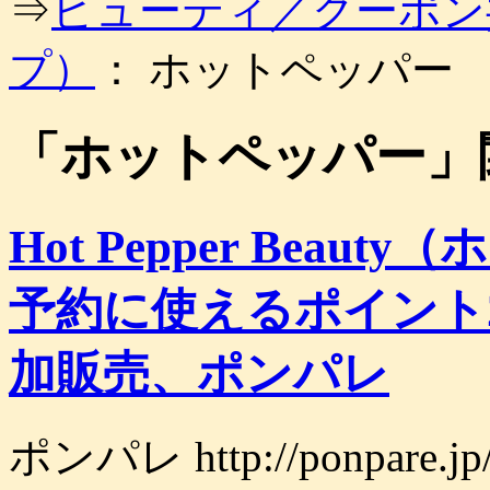
⇒
ビューティ／クーポン
ッ
プ
プ）
： ホットペッパー
「
ホットペッパー
」
Hot Pepper Bea
予約に使えるポイント2,
加販売、ポンパレ
ポンパレ http://ponpa