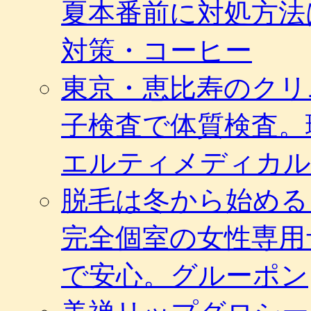
夏本番前に対処方法
ポ
イ
ン
対策・コーヒー
ト
1,000
東京・恵比寿のクリ
円
相
当
子検査で体質検査。
が
100
円
エルティメディカル
で。
ポ
脱毛は冬から始める
ン
パ
レ
完全個室の女性専用
は
で安心。グルーポン