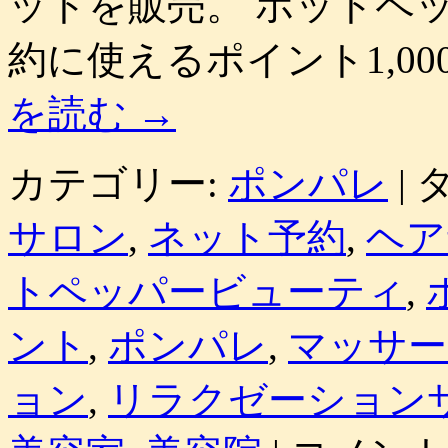
ットを販売。 ホットペ
約に使えるポイント1,00
を読む
→
カテゴリー:
ポンパレ
|
タ
サロン
,
ネット予約
,
ヘア
トペッパービューティ
,
ント
,
ポンパレ
,
マッサー
ョン
,
リラクゼーション
ホ