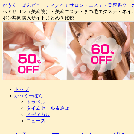
かうくーぽんビューティ／ヘアサロン・エステ・美容系クー
ヘアサロン（美容院）・美容エステ・まつ毛エクステ・ネイ
ポン共同購入サイトまとめ＆比較
コ
トップ
ン
かうくーぽん
テ
トラベル
ン
タイムセール＆通販
ツ
メディカル
へ
ニュース
ス
キ