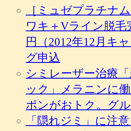
ー
［ミュゼプラチナム
シ
ョ
ン
ワキ＋Vライン脱毛完
＆
美
容
円（2012年12月
サ
ロ
グ申込
ン
な
ど
シミレーザー治療「
の
ネ
ック」メラニンに働
ッ
ト
予
ポンがおトク。グル
約
に
「隠れジミ」に注意
使
え
る