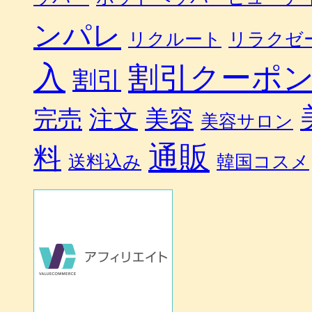
ンパレ
リクルート
リラクゼ
入
割引クーポ
割引
完売
注文
美容
美容サロン
通販
料
送料込み
韓国コスメ