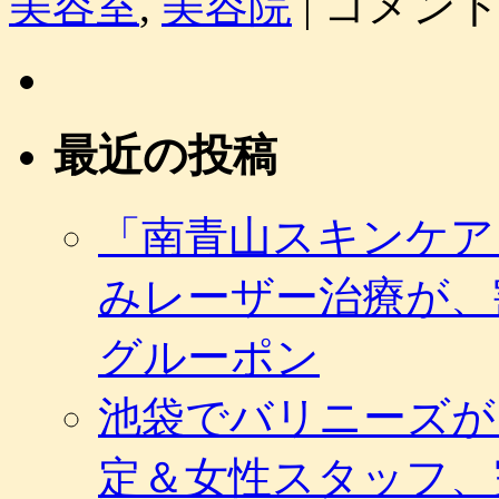
美容室
,
美容院
|
コメン
ッ
ト
ペ
ッ
パ
ー
最近の投稿
ビ
ュ
ー
テ
「南青山スキンケア
ィ
で
みレーザー治療が、
ヘ
ア
サ
グルーポン
ロ
ン、
池袋でバリニーズが
リ
ラ
ク
定＆女性スタッフ、
ゼ