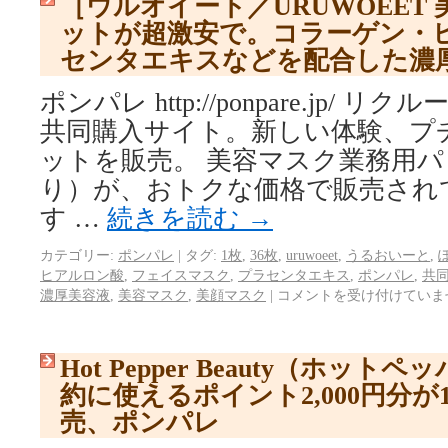
［ウルオイート／URUWOEET 
ットが超激安で。コラーゲン・
センタエキスなどを配合した濃
ポンパレ http://ponpare.jp/
共同購入サイト。新しい体験、プ
ットを販売。 美容マスク業務用パ
り）が、おトクな価格で販売され
す …
続きを読む
→
カテゴリー:
ポンパレ
|
タグ:
1枚
,
36枚
,
uruwoeet
,
うるおいーと
,
ヒアルロン酸
,
フェイスマスク
,
プラセンタエキス
,
ポンパレ
,
共
濃厚美容液
,
美容マスク
,
美顔マスク
|
コメントを受け付けていま
Hot Pepper Beauty（ホッ
約に使えるポイント2,000円分が1
売、ポンパレ