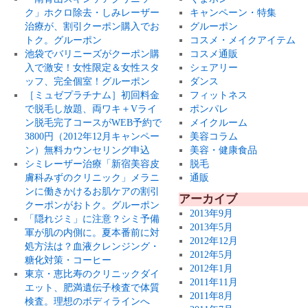
ク」ホクロ除去・しみレーザー
キャンペーン・特集
治療が、割引クーポン購入でお
グルーポン
トク。グルーポン
コスメ・メイクアイテム
池袋でバリニーズがクーポン購
コスメ通販
入で激安！女性限定＆女性スタ
シェアリー
ッフ、完全個室！グルーポン
ダンス
［ミュゼプラチナム］初回料金
フィットネス
で脱毛し放題、両ワキ＋Vライ
ポンパレ
ン脱毛完了コースがWEB予約で
メイクルーム
3800円（2012年12月キャンペー
美容コラム
ン）無料カウンセリング申込
美容・健康食品
シミレーザー治療「新宿美容皮
脱毛
膚科みずのクリニック」メラニ
通販
ンに働きかけるお肌ケアの割引
アーカイブ
クーポンがおトク。グルーポン
2013年9月
「隠れジミ」に注意？シミ予備
2013年5月
軍が肌の内側に。夏本番前に対
2012年12月
処方法は？血液クレンジング・
2012年5月
糖化対策・コーヒー
2012年1月
東京・恵比寿のクリニックダイ
2011年11月
エット、肥満遺伝子検査で体質
2011年8月
検査。理想のボディラインへ