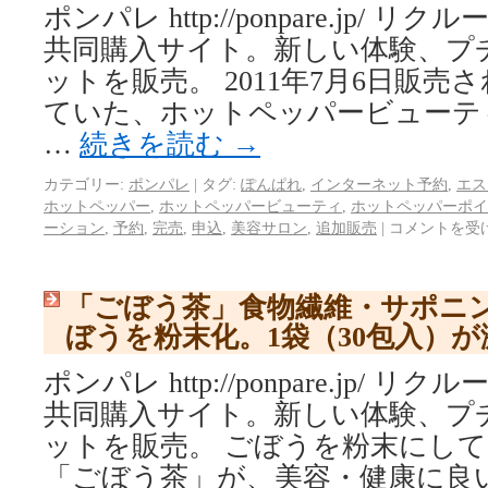
ポンパレ http://ponpare.jp/
共同購入サイト。新しい体験、プ
ットを販売。 2011年7月6日販
ていた、ホットペッパービューテ
…
続きを読む
→
カテゴリー:
ポンパレ
|
タグ:
ぽんぱれ
,
インターネット予約
,
エス
ホットペッパー
,
ホットペッパービューティ
,
ホットペッパーポイ
ーション
,
予約
,
完売
,
申込
,
美容サロン
,
追加販売
|
コメントを受
「ごぼう茶」食物繊維・サポニ
ぼうを粉末化。1袋（30包入）
ポンパレ http://ponpare.jp/
共同購入サイト。新しい体験、プ
ットを販売。 ごぼうを粉末にし
「ごぼう茶」が、美容・健康に良