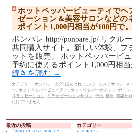
ホットペッパービューティでヘ
ゼーション＆美容サロンなどの
ポイント1,000円相当が100円
ポンパレ http://ponpare.jp/
共同購入サイト。新しい体験、プ
ットを販売。 ホットペッパービ
予約に使えるポイント1,000円相当
続きを読む
→
カテゴリー:
ポンパレ
|
タグ:
ぽんぱれ
,
エステ
,
エステサロン
,
ネ
ー
,
ホットペッパービューティ
,
ホットペッパーポイント
,
ポイン
リラクゼーション
,
リラクゼーションサロン
,
予約
,
整体
,
美容サ
付けていません
最近の投稿
カテゴリー
「南青山スキンケアクリニッ
くまポン