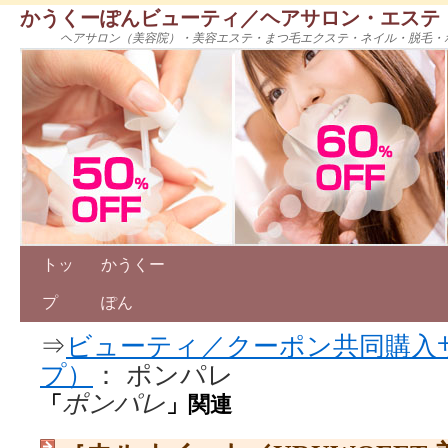
かうくーぽんビューティ／ヘアサロン・エステ
ヘアサロン（美容院）・美容エステ・まつ毛エクステ・ネイル・脱毛・
トッ
かうくー
プ
ぽん
⇒
ビューティ／クーポン共同購入
プ）
： ポンパレ
ポンパレ
「
」関連