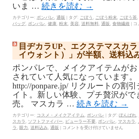
いま …
続きを読む
→
カテゴリー:
ポンパレ
,
通販
|
タグ:
ごぼう
,
ごぼう粉末
,
ごぼう茶
バッグ
,
ポンパレ
,
健康
,
粉末
,
美容
,
送料無料
,
通販
,
食物繊維
|
コ
目ヂカラUP、エクステマスカラ「
イウォント）」が半額、送料込
ポンパレで、メイクアイテムがお
されていて人気になっています。
http://ponpare.jp/ リクル
イト。新しい体験、プチ贅沢がで
売。 マスカラ …
続きを読む
→
カテゴリー:
コスメ・メイクアイテム
,
ポンパレ
|
タグ:
ぽんぱれ
,
スカラ
,
ソフトファイバー
,
ビューラー不要
,
ポンパレ
,
マスカラ
,
ラ
,
眼力
,
送料込み
,
通販
|
コメントを受け付けていません