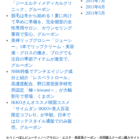
2011年7月
「ジーエルティメディカルクリ
2011年6月
ニック」グルーポン
2011年5月
脱毛は冬から始める！夏に向け
て早めに準備を。完全個室の女
性専用サロン、カウンセリング
重視で安心。グルーポン
美禅リップグロシー「ジューシ
ー」1本でリップクリーム・美容
液・グロスの働き。ブログでも
注目の季節アイテムが激安で。
グルーポン
NHK特集でアンチエイジング成
分と紹介「レスペラトロール」
高濃度配合、野口英世医学研究
所認定「極＜kiwami＞」が大幅
割引で登場、くまポン
IKKOさんオススメ韓国コスメ
「サイムダン IKKO×美人百花
限定コフレII」が半額。日本で
はロッテスタイル通販でのみ販
売。グルーポン
かうくーぽんビューティ／ヘアサロン・エステ・美容系クーポン・共同購入クーポン購入サイ