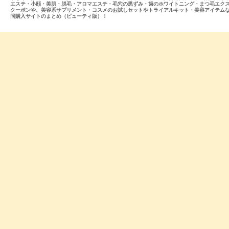
エステ・小顔・美肌・脱毛・アロマエステ・毛穴の黒ずみ・歯のホワイトニング・まつ毛エク
クーポンや、美容系サプリメント・コスメのお試しセットやトライアルキット・美容アイテム
同購入サイトのまとめ（ビューティ版）！