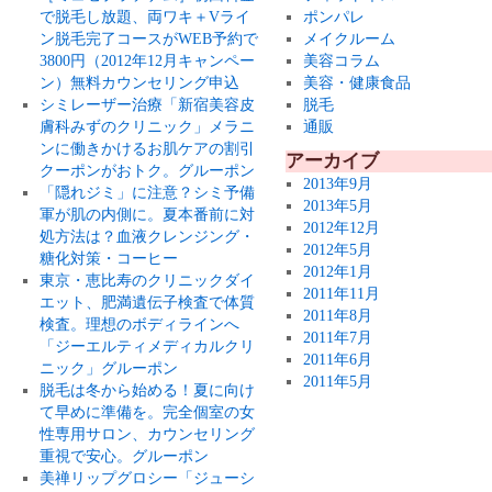
で脱毛し放題、両ワキ＋Vライ
ポンパレ
ン脱毛完了コースがWEB予約で
メイクルーム
3800円（2012年12月キャンペー
美容コラム
ン）無料カウンセリング申込
美容・健康食品
シミレーザー治療「新宿美容皮
脱毛
膚科みずのクリニック」メラニ
通販
ンに働きかけるお肌ケアの割引
アーカイブ
クーポンがおトク。グルーポン
2013年9月
「隠れジミ」に注意？シミ予備
2013年5月
軍が肌の内側に。夏本番前に対
2012年12月
処方法は？血液クレンジング・
2012年5月
糖化対策・コーヒー
2012年1月
東京・恵比寿のクリニックダイ
2011年11月
エット、肥満遺伝子検査で体質
2011年8月
検査。理想のボディラインへ
2011年7月
「ジーエルティメディカルクリ
2011年6月
ニック」グルーポン
2011年5月
脱毛は冬から始める！夏に向け
て早めに準備を。完全個室の女
性専用サロン、カウンセリング
重視で安心。グルーポン
美禅リップグロシー「ジューシ