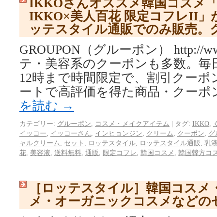
IKKOさんオススメ韓国コスメ
IKKO×美人百花 限定コフレII
ッテスタイル通販でのみ販売。
GROUPON（グルーポン） http://www.
テ・美容系のクーポンも多数。毎日
12時まで時間限定で、割引クーポ
ートで高評価を得た商品・クーポ
を読む
→
カテゴリー:
グルーポン
,
コスメ・メイクアイテム
|
タグ:
IKKO
,
イッコー
,
イッコーさん
,
インヒョンジン
,
クリーム
,
クーポン
,
グ
ャルクリーム
,
セット
,
ロッテスタイル
,
ロッテスタイル通販
,
乳
花
,
美容液
,
送料無料
,
通販
,
限定コフレ
,
韓国コスメ
,
韓国韓方コ
［ロッテスタイル］韓国コスメ
メ・オーガニックコスメなどの