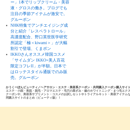
ー」1本でリップクリーム・美容
液・グロスの働き。ブログでも
注目の季節アイテムが激安で。
グルーポン
NHK特集でアンチエイジング成
分と紹介「レスペラトロール」
高濃度配合、野口英世医学研究
所認定「極＜kiwami＞」が大幅
割引で登場、くまポン
IKKOさんオススメ韓国コスメ
「サイムダン IKKO×美人百花
限定コフレII」が半額。日本で
はロッテスタイル通販でのみ販
売。グルーポン
かうくーぽんビューティ／ヘアサロン・エステ・美容系クーポン・共同購入クーポン購入サイ
エステ・小顔・美肌・脱毛・アロマエステ・毛穴の黒ずみ・歯のホワイトニング・まつ毛エク
クーポンや、美容系サプリメント・コスメのお試しセットやトライアルキット・美容アイテム
同購入サイトのまとめ（ビューティ版）！