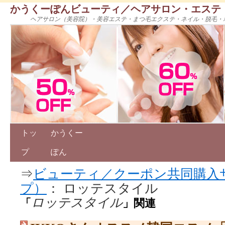
かうくーぽんビューティ／ヘアサロン・エステ
ヘアサロン（美容院）・美容エステ・まつ毛エクステ・ネイル・脱毛・
トッ
かうくー
プ
ぽん
⇒
ビューティ／クーポン共同購入
プ）
： ロッテスタイル
ロッテスタイル
「
」関連