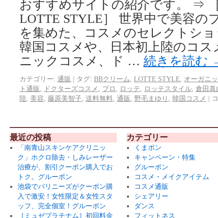
おすすめサイトの紹介です。 ⇒ 
LOTTE STYLE］ 世界中で美
を集めた、コスメのセレクトショ
韓国コスメや、日本初上陸のコス
ニックコスメ、ド …
続きを読む
カテゴリー:
通販
|
タグ:
BBクリーム
,
LOTTE STYLE
,
オーガニッ
ト通販
,
ドクターズコスメ
,
プロ
,
ロッテ
,
ロッテスタイル
,
倉田真
陸
,
美容
,
藤原美智子
,
送料無料
,
通販
,
野毛まゆり
,
韓国コスメ
|
最近の投稿
カテゴリー
「南青山スキンケアクリニッ
くまポン
ク」ホクロ除去・しみレーザー
キャンペーン・特集
治療が、割引クーポン購入でお
グルーポン
トク。グルーポン
コスメ・メイクアイテム
池袋でバリニーズがクーポン購
コスメ通販
入で激安！女性限定＆女性スタ
シェアリー
ッフ、完全個室！グルーポン
ダンス
［ミュゼプラチナム］初回料金
フィットネス