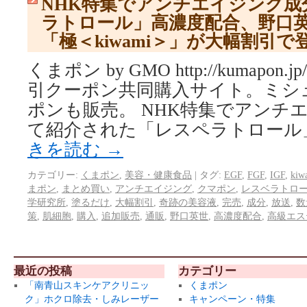
NHK特集でアンチエイジング成
ラトロール」高濃度配合、野口
「極＜kiwami＞」が大幅割引
くまポン by GMO http://kumapo
引クーポン共同購入サイト。ミシ
ポンも販売。 NHK特集でアンチ
て紹介された「レスペラトロール
きを読む
→
カテゴリー:
くまポン
,
美容・健康食品
|
タグ:
EGF
,
FGF
,
IGF
,
kiw
まポン
,
まとめ買い
,
アンチエイジング
,
クマポン
,
レスベラトロ
学研究所
,
塗るだけ
,
大幅割引
,
奇跡の美容液
,
完売
,
成分
,
放送
,
数
策
,
肌細胞
,
購入
,
追加販売
,
通販
,
野口英世
,
高濃度配合
,
高級エス
最近の投稿
カテゴリー
「南青山スキンケアクリニッ
くまポン
ク」ホクロ除去・しみレーザー
キャンペーン・特集