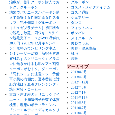
治療が、割引クーポン購入でお
グルーポン
トク。グルーポン
コスメ・メイクアイテム
池袋でバリニーズがクーポン購
コスメ通販
入で激安！女性限定＆女性スタ
シェアリー
ッフ、完全個室！グルーポン
ダンス
［ミュゼプラチナム］初回料金
フィットネス
で脱毛し放題、両ワキ＋Vライ
ポンパレ
ン脱毛完了コースがWEB予約で
メイクルーム
3800円（2012年12月キャンペー
美容コラム
ン）無料カウンセリング申込
美容・健康食品
シミレーザー治療「新宿美容皮
脱毛
膚科みずのクリニック」メラニ
通販
ンに働きかけるお肌ケアの割引
アーカイブ
クーポンがおトク。グルーポン
2013年9月
「隠れジミ」に注意？シミ予備
2013年5月
軍が肌の内側に。夏本番前に対
2012年12月
処方法は？血液クレンジング・
2012年5月
糖化対策・コーヒー
2012年1月
東京・恵比寿のクリニックダイ
2011年11月
エット、肥満遺伝子検査で体質
2011年8月
検査。理想のボディラインへ
2011年7月
「ジーエルティメディカルクリ
2011年6月