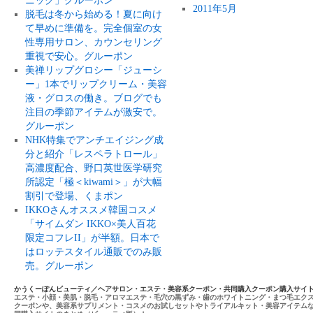
ニック」グルーポン
2011年5月
脱毛は冬から始める！夏に向け
て早めに準備を。完全個室の女
性専用サロン、カウンセリング
重視で安心。グルーポン
美禅リップグロシー「ジューシ
ー」1本でリップクリーム・美容
液・グロスの働き。ブログでも
注目の季節アイテムが激安で。
グルーポン
NHK特集でアンチエイジング成
分と紹介「レスペラトロール」
高濃度配合、野口英世医学研究
所認定「極＜kiwami＞」が大幅
割引で登場、くまポン
IKKOさんオススメ韓国コスメ
「サイムダン IKKO×美人百花
限定コフレII」が半額。日本で
はロッテスタイル通販でのみ販
売。グルーポン
かうくーぽんビューティ／ヘアサロン・エステ・美容系クーポン・共同購入クーポン購入サイ
エステ・小顔・美肌・脱毛・アロマエステ・毛穴の黒ずみ・歯のホワイトニング・まつ毛エク
クーポンや、美容系サプリメント・コスメのお試しセットやトライアルキット・美容アイテム