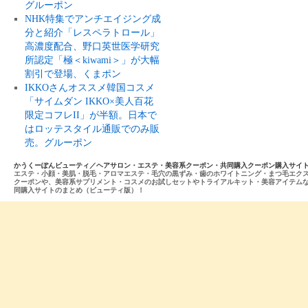
グルーポン
NHK特集でアンチエイジング成
分と紹介「レスペラトロール」
高濃度配合、野口英世医学研究
所認定「極＜kiwami＞」が大幅
割引で登場、くまポン
IKKOさんオススメ韓国コスメ
「サイムダン IKKO×美人百花
限定コフレII」が半額。日本で
はロッテスタイル通販でのみ販
売。グルーポン
かうくーぽんビューティ／ヘアサロン・エステ・美容系クーポン・共同購入クーポン購入サイ
エステ・小顔・美肌・脱毛・アロマエステ・毛穴の黒ずみ・歯のホワイトニング・まつ毛エク
クーポンや、美容系サプリメント・コスメのお試しセットやトライアルキット・美容アイテム
同購入サイトのまとめ（ビューティ版）！