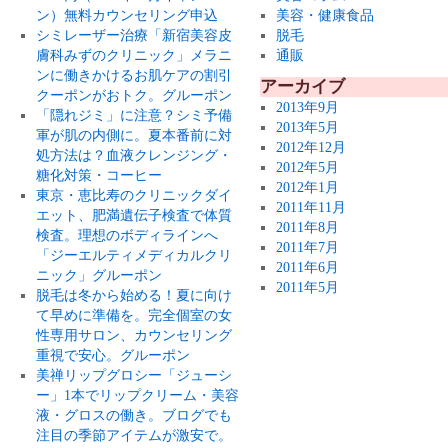
ン）無料カウンセリング申込
美容・健康食品
シミレーザー治療「新宿美容皮
脱毛
膚科みずのクリニック」メラニ
通販
ンに働きかけるお肌ケアの割引
アーカイブ
クーポンがおトク。グルーポン
2013年9月
「隠れジミ」に注意？シミ予備
2013年5月
軍が肌の内側に。夏本番前に対
2012年12月
処方法は？血液クレンジング・
2012年5月
糖化対策・コーヒー
2012年1月
東京・恵比寿のクリニックダイ
2011年11月
エット、肥満遺伝子検査で体質
2011年8月
検査。理想のボディラインへ
2011年7月
「ジーエルティメディカルクリ
2011年6月
ニック」グルーポン
2011年5月
脱毛は冬から始める！夏に向け
て早めに準備を。完全個室の女
性専用サロン、カウンセリング
重視で安心。グルーポン
美禅リップグロシー「ジューシ
ー」1本でリップクリーム・美容
液・グロスの働き。ブログでも
注目の季節アイテムが激安で。