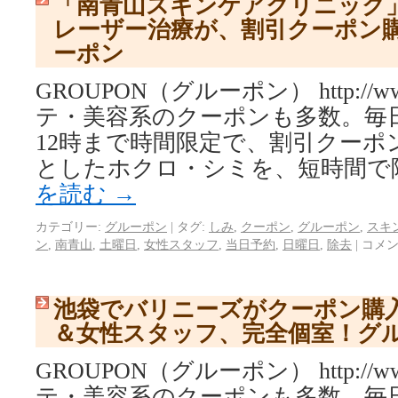
「南青山スキンケアクリニック
レーザー治療が、割引クーポン
ーポン
GROUPON（グルーポン） http://www.
テ・美容系のクーポンも多数。毎日
12時まで時間限定で、割引クーポ
としたホクロ・シミを、短時間で
を読む
→
カテゴリー:
グルーポン
|
タグ:
しみ
,
クーポン
,
グルーポン
,
スキ
ン
,
南青山
,
土曜日
,
女性スタッフ
,
当日予約
,
日曜日
,
除去
|
コメ
池袋でバリニーズがクーポン購
＆女性スタッフ、完全個室！グ
GROUPON（グルーポン） http://www.
テ・美容系のクーポンも多数。毎日