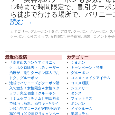
12時まで時間限定で、割引クーポ
ら徒歩で行ける場所で、バリニー
読む
→
カテゴリー:
グルーポン
|
タグ:
アロマ
,
クーポン
,
グルーポン
,
ス
クーポン
,
女性スタッフ
,
女性限定
,
完全個室
,
池袋
|
コメントを受
最近の投稿
カテゴリー
「南青山スキンケアクリニッ
くまポン
ク」ホクロ除去・しみレーザー
キャンペーン・特集
治療が、割引クーポン購入でお
グルーポン
トク。グルーポン
コスメ・メイクアイテム
池袋でバリニーズがクーポン購
コスメ通販
入で激安！女性限定＆女性スタ
シェアリー
ッフ、完全個室！グルーポン
ダンス
［ミュゼプラチナム］初回料金
フィットネス
で脱毛し放題、両ワキ＋Vライ
ポンパレ
ン脱毛完了コースがWEB予約で
メイクルーム
3800円（2012年12月キャンペー
美容コラム