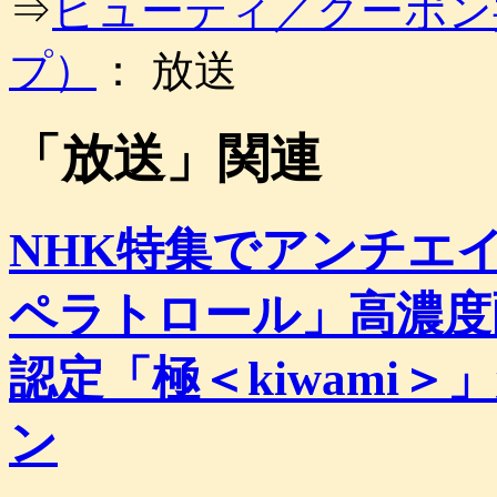
⇒
ビューティ／クーポン
ッ
プ
プ）
： 放送
「
放送
」関連
NHK特集でアンチエ
ペラトロール」高濃度
認定「極＜kiwami
ン