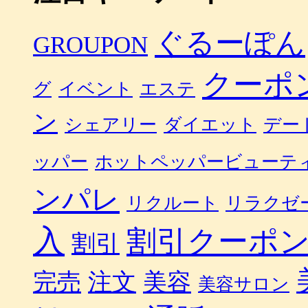
ぐるーぽん
GROUPON
クーポ
グ
イベント
エステ
ン
シェアリー
ダイエット
デー
ッパー
ホットペッパービューテ
ンパレ
リクルート
リラクゼ
入
割引クーポ
割引
完売
注文
美容
美容サロン