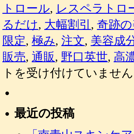
トロール
,
レスペラトロ
るだけ
,
大幅割引
,
奇跡の
限定
,
極み
,
注文
,
美容成
販売
,
通販
,
野口英世
,
高
トを受け付けていません
最近の投稿