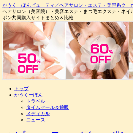
かうくーぽんビューティ／ヘアサロン・エステ・美容系クー
ヘアサロン（美容院）・美容エステ・まつ毛エクステ・ネイ
ポン共同購入サイトまとめ＆比較
コ
トップ
ン
かうくーぽん
テ
トラベル
ン
タイムセール＆通販
ツ
メディカル
へ
ニュース
ス
キ