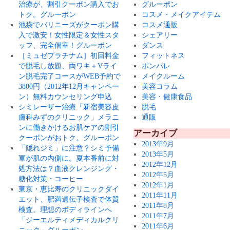
治療が、割引クーポン購入でお
グルーポン
トク。グルーポン
コスメ・メイクアイテム
池袋でバリニーズがクーポン購
コスメ通販
入で激安！女性限定＆女性スタ
シェアリー
ッフ、完全個室！グルーポン
ダンス
［ミュゼプラチナム］初回料金
フィットネス
で脱毛し放題、両ワキ＋Vライ
ポンパレ
ン脱毛完了コースがWEB予約で
メイクルーム
3800円（2012年12月キャンペー
美容コラム
ン）無料カウンセリング申込
美容・健康食品
シミレーザー治療「新宿美容皮
脱毛
膚科みずのクリニック」メラニ
通販
ンに働きかけるお肌ケアの割引
アーカイブ
クーポンがおトク。グルーポン
2013年9月
「隠れジミ」に注意？シミ予備
2013年5月
軍が肌の内側に。夏本番前に対
2012年12月
処方法は？血液クレンジング・
2012年5月
糖化対策・コーヒー
2012年1月
東京・恵比寿のクリニックダイ
2011年11月
エット、肥満遺伝子検査で体質
2011年8月
検査。理想のボディラインへ
2011年7月
「ジーエルティメディカルクリ
2011年6月