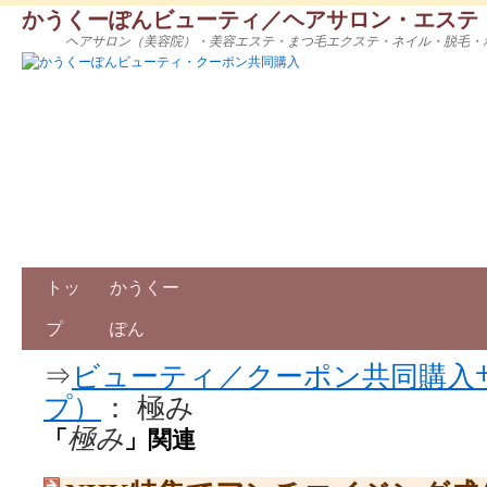
かうくーぽんビューティ／ヘアサロン・エステ
ヘアサロン（美容院）・美容エステ・まつ毛エクステ・ネイル・脱毛・
トッ
かうくー
プ
ぽん
⇒
ビューティ／クーポン共同購入
プ）
： 極み
極み
「
」関連