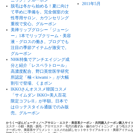
ニック」グルーポン
2011年5月
脱毛は冬から始める！夏に向け
て早めに準備を。完全個室の女
性専用サロン、カウンセリング
重視で安心。グルーポン
美禅リップグロシー「ジューシ
ー」1本でリップクリーム・美容
液・グロスの働き。ブログでも
注目の季節アイテムが激安で。
グルーポン
NHK特集でアンチエイジング成
分と紹介「レスペラトロール」
高濃度配合、野口英世医学研究
所認定「極＜kiwami＞」が大幅
割引で登場、くまポン
IKKOさんオススメ韓国コスメ
「サイムダン IKKO×美人百花
限定コフレII」が半額。日本で
はロッテスタイル通販でのみ販
売。グルーポン
かうくーぽんビューティ／ヘアサロン・エステ・美容系クーポン・共同購入クーポン購入サイ
エステ・小顔・美肌・脱毛・アロマエステ・毛穴の黒ずみ・歯のホワイトニング・まつ毛エク
クーポンや、美容系サプリメント・コスメのお試しセットやトライアルキット・美容アイテム