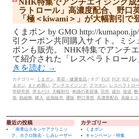
NHK特集でアンチエイジング成
ラトロール」高濃度配合、野口
「極＜kiwami＞」が大幅割引
くまポン by GMO http://kumapo
引クーポン共同購入サイト。ミシ
ポンも販売。 NHK特集でアンチ
て紹介された「レスペラトロール
きを読む
→
カテゴリー:
くまポン
,
美容・健康食品
|
タグ:
EGF
,
FGF
,
IGF
,
kiw
まポン
,
まとめ買い
,
アンチエイジング
,
クマポン
,
レスベラトロ
学研究所
,
塗るだけ
,
大幅割引
,
奇跡の美容液
,
完売
,
成分
,
放送
,
数
策
,
肌細胞
,
購入
,
追加販売
,
通販
,
野口英世
,
高濃度配合
,
高級エス
最近の投稿
カテゴリー
「南青山スキンケアクリニッ
くまポン
ク」ホクロ除去・しみレーザー
キャンペーン・特集