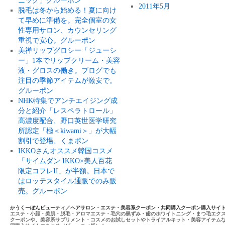
ニック」グルーポン
2011年5月
脱毛は冬から始める！夏に向け
て早めに準備を。完全個室の女
性専用サロン、カウンセリング
重視で安心。グルーポン
美禅リップグロシー「ジューシ
ー」1本でリップクリーム・美容
液・グロスの働き。ブログでも
注目の季節アイテムが激安で。
グルーポン
NHK特集でアンチエイジング成
分と紹介「レスペラトロール」
高濃度配合、野口英世医学研究
所認定「極＜kiwami＞」が大幅
割引で登場、くまポン
IKKOさんオススメ韓国コスメ
「サイムダン IKKO×美人百花
限定コフレII」が半額。日本で
はロッテスタイル通販でのみ販
売。グルーポン
かうくーぽんビューティ／ヘアサロン・エステ・美容系クーポン・共同購入クーポン購入サイ
エステ・小顔・美肌・脱毛・アロマエステ・毛穴の黒ずみ・歯のホワイトニング・まつ毛エク
クーポンや、美容系サプリメント・コスメのお試しセットやトライアルキット・美容アイテム