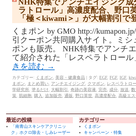
NHK特集でアンチエイジング成
ラトロール」高濃度配合、野口
「極＜kiwami＞」が大幅割引
くまポン by GMO http://kumapo
引クーポン共同購入サイト。ミシ
ポンも販売。 NHK特集でアンチ
て紹介された「レスペラトロール
きを読む
→
カテゴリー:
くまポン
,
美容・健康食品
|
タグ:
EGF
,
FGF
,
IGF
,
kiw
まポン
,
まとめ買い
,
アンチエイジング
,
クマポン
,
レスベラトロ
学研究所
,
塗るだけ
,
大幅割引
,
奇跡の美容液
,
完売
,
成分
,
放送
,
数
策
,
肌細胞
,
購入
,
追加販売
,
通販
,
野口英世
,
高濃度配合
,
高級エス
最近の投稿
カテゴリー
「南青山スキンケアクリニッ
くまポン
ク」ホクロ除去・しみレーザー
キャンペーン・特集