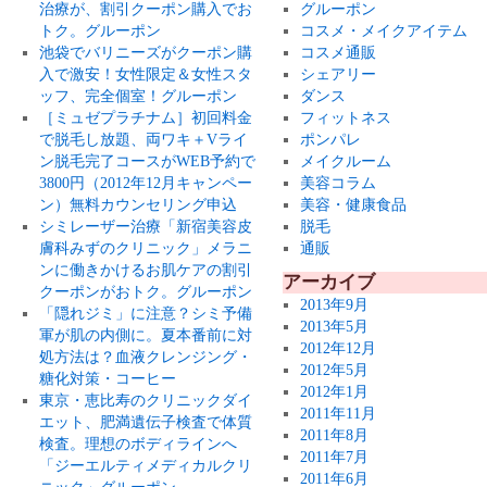
治療が、割引クーポン購入でお
グルーポン
トク。グルーポン
コスメ・メイクアイテム
池袋でバリニーズがクーポン購
コスメ通販
入で激安！女性限定＆女性スタ
シェアリー
ッフ、完全個室！グルーポン
ダンス
［ミュゼプラチナム］初回料金
フィットネス
で脱毛し放題、両ワキ＋Vライ
ポンパレ
ン脱毛完了コースがWEB予約で
メイクルーム
3800円（2012年12月キャンペー
美容コラム
ン）無料カウンセリング申込
美容・健康食品
シミレーザー治療「新宿美容皮
脱毛
膚科みずのクリニック」メラニ
通販
ンに働きかけるお肌ケアの割引
アーカイブ
クーポンがおトク。グルーポン
2013年9月
「隠れジミ」に注意？シミ予備
2013年5月
軍が肌の内側に。夏本番前に対
2012年12月
処方法は？血液クレンジング・
2012年5月
糖化対策・コーヒー
2012年1月
東京・恵比寿のクリニックダイ
2011年11月
エット、肥満遺伝子検査で体質
2011年8月
検査。理想のボディラインへ
2011年7月
「ジーエルティメディカルクリ
2011年6月