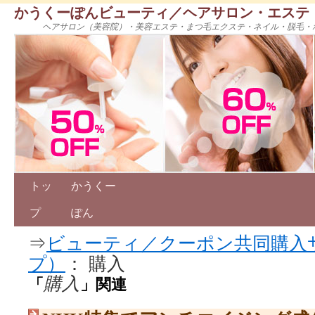
かうくーぽんビューティ／ヘアサロン・エステ
ヘアサロン（美容院）・美容エステ・まつ毛エクステ・ネイル・脱毛・
トッ
かうくー
プ
ぽん
⇒
ビューティ／クーポン共同購入
プ）
： 購入
購入
「
」関連