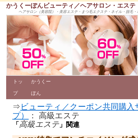
かうくーぽんビューティ／ヘアサロン・エステ
ヘアサロン（美容院）・美容エステ・まつ毛エクステ・ネイル・脱毛・
トッ
かうくー
プ
ぽん
⇒
ビューティ／クーポン共同購入
プ）
： 高級エステ
高級エステ
「
」関連