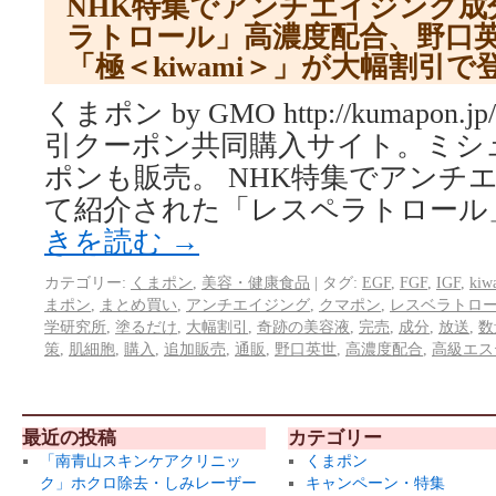
NHK特集でアンチエイジング成
ラトロール」高濃度配合、野口
「極＜kiwami＞」が大幅割引
くまポン by GMO http://kumapo
引クーポン共同購入サイト。ミシ
ポンも販売。 NHK特集でアンチ
て紹介された「レスペラトロール
きを読む
→
カテゴリー:
くまポン
,
美容・健康食品
|
タグ:
EGF
,
FGF
,
IGF
,
kiw
まポン
,
まとめ買い
,
アンチエイジング
,
クマポン
,
レスベラトロ
学研究所
,
塗るだけ
,
大幅割引
,
奇跡の美容液
,
完売
,
成分
,
放送
,
数
策
,
肌細胞
,
購入
,
追加販売
,
通販
,
野口英世
,
高濃度配合
,
高級エス
最近の投稿
カテゴリー
「南青山スキンケアクリニッ
くまポン
ク」ホクロ除去・しみレーザー
キャンペーン・特集