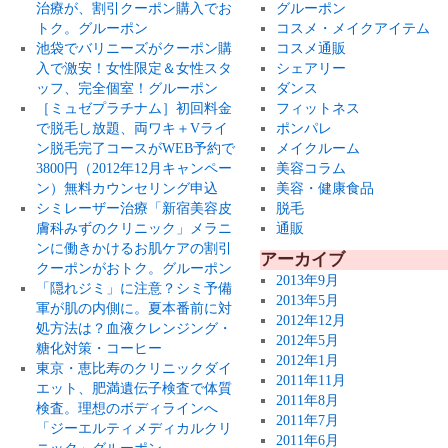
治療が、割引クーポン購入でお
グルーポン
トク。グルーポン
コスメ・メイクアイテム
池袋でバリニーズがクーポン購
コスメ通販
入で激安！女性限定＆女性スタ
シェアリー
ッフ、完全個室！グルーポン
ダンス
［ミュゼプラチナム］初回料金
フィットネス
で脱毛し放題、両ワキ＋Vライ
ポンパレ
ン脱毛完了コースがWEB予約で
メイクルーム
3800円（2012年12月キャンペー
美容コラム
ン）無料カウンセリング申込
美容・健康食品
シミレーザー治療「新宿美容皮
脱毛
膚科みずのクリニック」メラニ
通販
ンに働きかけるお肌ケアの割引
アーカイブ
クーポンがおトク。グルーポン
2013年9月
「隠れジミ」に注意？シミ予備
2013年5月
軍が肌の内側に。夏本番前に対
2012年12月
処方法は？血液クレンジング・
2012年5月
糖化対策・コーヒー
2012年1月
東京・恵比寿のクリニックダイ
2011年11月
エット、肥満遺伝子検査で体質
2011年8月
検査。理想のボディラインへ
2011年7月
「ジーエルティメディカルクリ
2011年6月