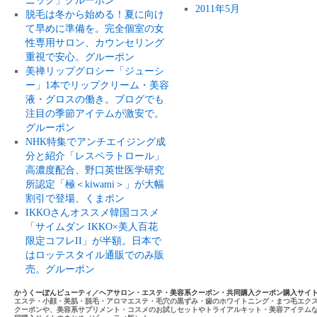
ニック」グルーポン
2011年5月
脱毛は冬から始める！夏に向け
て早めに準備を。完全個室の女
性専用サロン、カウンセリング
重視で安心。グルーポン
美禅リップグロシー「ジューシ
ー」1本でリップクリーム・美容
液・グロスの働き。ブログでも
注目の季節アイテムが激安で。
グルーポン
NHK特集でアンチエイジング成
分と紹介「レスペラトロール」
高濃度配合、野口英世医学研究
所認定「極＜kiwami＞」が大幅
割引で登場、くまポン
IKKOさんオススメ韓国コスメ
「サイムダン IKKO×美人百花
限定コフレII」が半額。日本で
はロッテスタイル通販でのみ販
売。グルーポン
かうくーぽんビューティ／ヘアサロン・エステ・美容系クーポン・共同購入クーポン購入サイ
エステ・小顔・美肌・脱毛・アロマエステ・毛穴の黒ずみ・歯のホワイトニング・まつ毛エク
クーポンや、美容系サプリメント・コスメのお試しセットやトライアルキット・美容アイテム