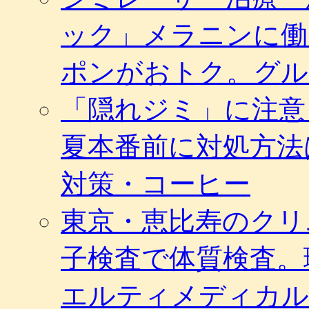
も
ック」メラニンに働
O
く
ま
ポンがおトク。グル
ポ
ン
「隠れジミ」に注意
は
夏本番前に対処方法
対策・コーヒー
東京・恵比寿のクリ
子検査で体質検査。
エルティメディカル