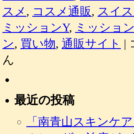
スメ
,
コスメ通販
,
スイス
ミッションY
,
ミッショ
コ
ン
,
買い物
,
通販サイト
|
ス
メ
ん
「
イ
ボ
ン
通
販
サ
最近の投稿
イ
ト
で
「南青山スキンケア
2,
円
分