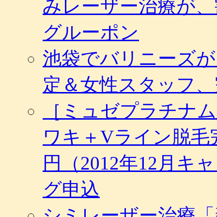
みレーザー治療が、
の
買
グルーポン
い
物
が
池袋でバリニーズが
20
円
で
定＆女性スタッフ、
ミ
ッ
［ミュゼプラチナム
シ
ョ
ン
ワキ＋Vライン脱毛完
Y
ト
ラ
円（2012年12月
イ
ア
グ申込
ル
セ
ッ
シミレーザー治療「
ト