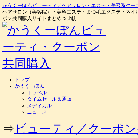
かうくーぽんビューティ／ヘアサロン・エステ・美容系クー
ヘアサロン（美容院）・美容エステ・まつ毛エクステ・ネイ
ポン共同購入サイトまとめ＆比較
コ
トップ
ン
かうくーぽん
テ
トラベル
ン
タイムセール＆通販
ツ
メディカル
へ
ニュース
ス
キ
⇒
ビューティ／クーポン
ッ
プ