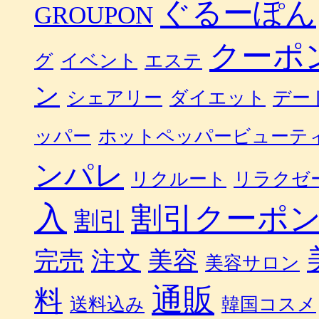
ぐるーぽん
GROUPON
クーポ
グ
イベント
エステ
ン
シェアリー
ダイエット
デー
ッパー
ホットペッパービューテ
ンパレ
リクルート
リラクゼ
入
割引クーポ
割引
完売
注文
美容
美容サロン
通販
料
送料込み
韓国コスメ