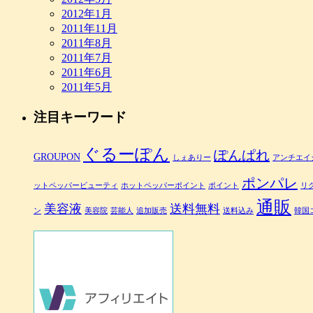
2012年1月
2011年11月
2011年8月
2011年7月
2011年6月
2011年5月
注目キーワード
ぐるーぽん
ぽんぱれ
GROUPON
しぇありー
アンチエイ
ポンパレ
ットペッパービューティ
ホットペッパーポイント
ポイント
リ
通販
美容液
送料無料
ン
美容院
芸能人
追加販売
送料込み
韓国