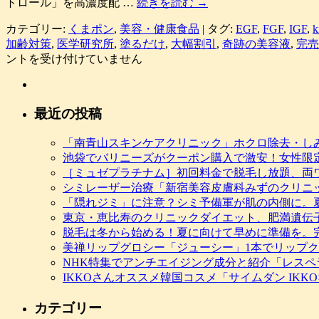
トロール」を高濃度配 …
続きを読む
→
カテゴリー:
くまポン
,
美容・健康食品
|
タグ:
EGF
,
FGF
,
IGF
,
k
加齢対策
,
医学研究所
,
塗るだけ
,
大幅割引
,
奇跡の美容液
,
完売
ントを受け付けていません
最近の投稿
「南青山スキンケアクリニック」ホクロ除去・し
池袋でバリニーズがクーポン購入で激安！女性限
［ミュゼプラチナム］初回料金で脱毛し放題、両ワキ
シミレーザー治療「新宿美容皮膚科みずのクリニ
「隠れジミ」に注意？シミ予備軍が肌の内側に。
東京・恵比寿のクリニックダイエット、肥満遺伝
脱毛は冬から始める！夏に向けて早めに準備を。
美禅リップグロシー「ジューシー」1本でリップ
NHK特集でアンチエイジング成分と紹介「レスペ
IKKOさんオススメ韓国コスメ「サイムダン IK
カテゴリー