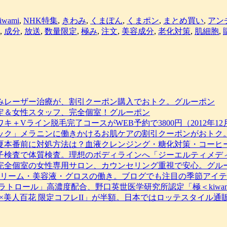
iwami
,
NHK特集
,
きわみ
,
くまぽん
,
くまポン
,
まとめ買い
,
アン
,
成分
,
放送
,
数量限定
,
極み
,
注文
,
美容成分
,
老化対策
,
肌細胞
,
みレーザー治療が、割引クーポン購入でおトク。グルーポン
定＆女性スタッフ、完全個室！グルーポン
＋Vライン脱毛完了コースがWEB予約で3800円（2012年
ック」メラニンに働きかけるお肌ケアの割引クーポンがおトク
夏本番前に対処方法は？血液クレンジング・糖化対策・コーヒ
子検査で体質検査。理想のボディラインへ「ジーエルティメデ
完全個室の女性専用サロン、カウンセリング重視で安心。グル
クリーム・美容液・グロスの働き。ブログでも注目の季節アイ
ラトロール」高濃度配合、野口英世医学研究所認定「極＜kiwa
KO×美人百花 限定コフレII」が半額。日本ではロッテスタイル