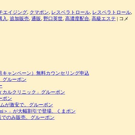
チエイジング
,
クマポン
,
レスベラトロール
,
レスペラトロール
,
NHK
購入
,
追加販売
,
通販
,
野口英世
,
高濃度配合
,
高級エステ
|
コメ
特
集
で
ア
ン
チ
エ
イ
12月キャンペーン）無料カウンセリング申込
ジ
。グルーポン
ン
ー
グ
ィカルクリニック」グルーポン
成
ーポン
分
テムが激安で。グルーポン
と
mi＞」が大幅割引で登場、くまポン
紹
通販でのみ販売。グルーポン
介
「レ
ス