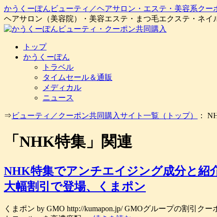
かうくーぽんビューティ／ヘアサロン・エステ・美容系クー
ヘアサロン（美容院）・美容エステ・まつ毛エクステ・ネイ
コ
トップ
ン
かうくーぽん
テ
トラベル
ン
タイムセール＆通販
ツ
メディカル
へ
ニュース
ス
⇒
ビューティ／クーポン共同購入サイト一覧（トップ）
： N
キ
ッ
「
NHK特集
」関連
プ
NHK特集でアンチエイジング成分と紹介
大幅割引で登場、くまポン
くまポン by GMO http://kumapon.jp/ GM