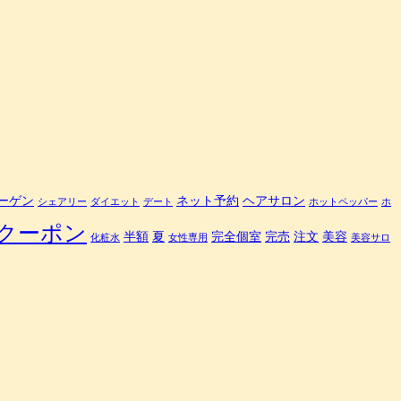
定
「極
＜
kiwami
＞」
が
大
幅
割
引
で
ーゲン
ネット予約
ヘアサロン
シェアリー
ダイエット
デート
ホットペッパー
ホ
登
場、
クーポン
半額
夏
完全個室
完売
注文
美容
化粧水
女性専用
美容サロ
く
ま
ポ
ン
は