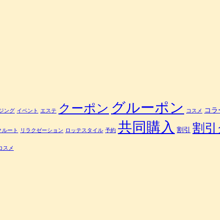
グルーポン
クーポン
コラ
ジング
イベント
エステ
コスメ
共同購入
割引
割引
クルート
リラクゼーション
ロッテスタイル
予約
コスメ