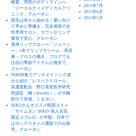
検査。理想のボディラインへ
2011年7月
「ジーエルティメディカルクリ
2011年6月
ニック」グルーポン
2011年5月
脱毛は冬から始める！夏に向け
て早めに準備を。完全個室の女
性専用サロン、カウンセリング
重視で安心。グルーポン
美禅リップグロシー「ジューシ
ー」1本でリップクリーム・美容
液・グロスの働き。ブログでも
注目の季節アイテムが激安で。
グルーポン
NHK特集でアンチエイジング成
分と紹介「レスペラトロール」
高濃度配合、野口英世医学研究
所認定「極＜kiwami＞」が大幅
割引で登場、くまポン
IKKOさんオススメ韓国コスメ
「サイムダン IKKO×美人百花
限定コフレII」が半額。日本で
はロッテスタイル通販でのみ販
売。グルーポン