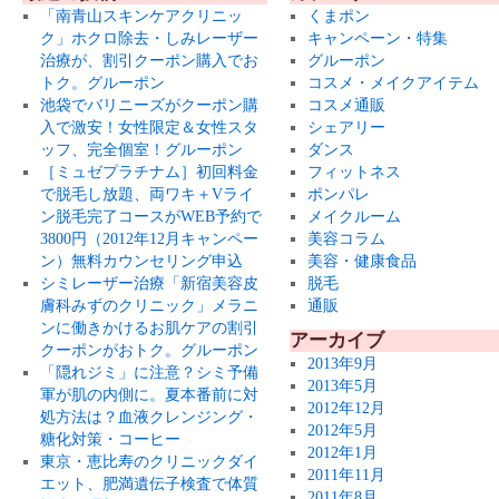
「南青山スキンケアクリニッ
くまポン
ク」ホクロ除去・しみレーザー
キャンペーン・特集
治療が、割引クーポン購入でお
グルーポン
トク。グルーポン
コスメ・メイクアイテム
池袋でバリニーズがクーポン購
コスメ通販
入で激安！女性限定＆女性スタ
シェアリー
ッフ、完全個室！グルーポン
ダンス
［ミュゼプラチナム］初回料金
フィットネス
で脱毛し放題、両ワキ＋Vライ
ポンパレ
ン脱毛完了コースがWEB予約で
メイクルーム
3800円（2012年12月キャンペー
美容コラム
ン）無料カウンセリング申込
美容・健康食品
シミレーザー治療「新宿美容皮
脱毛
膚科みずのクリニック」メラニ
通販
ンに働きかけるお肌ケアの割引
アーカイブ
クーポンがおトク。グルーポン
2013年9月
「隠れジミ」に注意？シミ予備
2013年5月
軍が肌の内側に。夏本番前に対
2012年12月
処方法は？血液クレンジング・
2012年5月
糖化対策・コーヒー
2012年1月
東京・恵比寿のクリニックダイ
2011年11月
エット、肥満遺伝子検査で体質
2011年8月