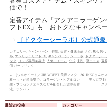
各種コスメアイテム・スキンケア
価で！
定番アイテム「アクアコラーゲン
フトEX」も、おトクなキャンペ
⇒
［ドクターシーラボ］公式通販
カテゴリー:
キャンペーン・特集
,
美容・健康食品
タグ:
8月
,
9月
,
ル
,
エンリッチリフトEX
,
キャンペーン
,
シーラボ
,
ドクターシー
ング
,
リップ専用美容液
,
人気アイテム
,
公式
,
割引
,
夏コスメ
,
夏
価
パーマリンク
←
［ウルオイート／URUWOEET 美容マスク］36
IKKOさんオ
枚セットが超激安で。コラーゲン・ヒアルロン
美人百花 
酸・プラセンタエキスなどを配合した濃厚美容
ス
液。ポンパレ
最近の投稿
カテゴリー