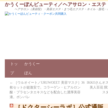
かうくーぽんビューティ／ヘアサロン・エステ
ヘアサロン（美容院）・美容エステ・まつ毛エクステ・ネイル・脱毛・
トッ
かうくー
プ
ぽん
←
［ウルオイート／URUWOEET 美容マスク］36
IKKOさんオ
枚セットが超激安で。コラーゲン・ヒアルロン
美人百花 
酸・プラセンタエキスなどを配合した濃厚美容
ス
液。ポンパレ
［ドクターシーラボ］公式通販。