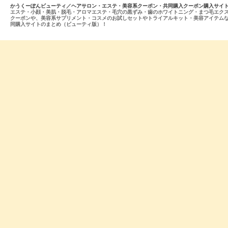
かうくーぽんビューティ／ヘアサロン・エステ・美容系クーポン・共同購入クーポン購入サイ
エステ・小顔・美肌・脱毛・アロマエステ・毛穴の黒ずみ・歯のホワイトニング・まつ毛エク
クーポンや、美容系サプリメント・コスメのお試しセットやトライアルキット・美容アイテム
同購入サイトのまとめ（ビューティ版）！