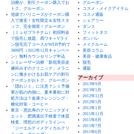
治療が、割引クーポン購入でお
グルーポン
トク。グルーポン
コスメ・メイクアイテム
池袋でバリニーズがクーポン購
コスメ通販
入で激安！女性限定＆女性スタ
シェアリー
ッフ、完全個室！グルーポン
ダンス
［ミュゼプラチナム］初回料金
フィットネス
で脱毛し放題、両ワキ＋Vライ
ポンパレ
ン脱毛完了コースがWEB予約で
メイクルーム
3800円（2012年12月キャンペー
美容コラム
ン）無料カウンセリング申込
美容・健康食品
シミレーザー治療「新宿美容皮
脱毛
膚科みずのクリニック」メラニ
通販
ンに働きかけるお肌ケアの割引
アーカイブ
クーポンがおトク。グルーポン
2013年9月
「隠れジミ」に注意？シミ予備
2013年5月
軍が肌の内側に。夏本番前に対
2012年12月
処方法は？血液クレンジング・
2012年5月
糖化対策・コーヒー
2012年1月
東京・恵比寿のクリニックダイ
2011年11月
エット、肥満遺伝子検査で体質
2011年8月
検査。理想のボディラインへ
2011年7月
「ジーエルティメディカルクリ
2011年6月