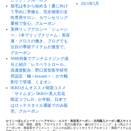
ニック」グルーポン
2011年5月
脱毛は冬から始める！夏に向け
て早めに準備を。完全個室の女
性専用サロン、カウンセリング
重視で安心。グルーポン
美禅リップグロシー「ジューシ
ー」1本でリップクリーム・美容
液・グロスの働き。ブログでも
注目の季節アイテムが激安で。
グルーポン
NHK特集でアンチエイジング成
分と紹介「レスペラトロール」
高濃度配合、野口英世医学研究
所認定「極＜kiwami＞」が大幅
割引で登場、くまポン
IKKOさんオススメ韓国コスメ
「サイムダン IKKO×美人百花
限定コフレII」が半額。日本で
はロッテスタイル通販でのみ販
売。グルーポン
かうくーぽんビューティ／ヘアサロン・エステ・美容系クーポン・共同購入クーポン購入サイ
エステ・小顔・美肌・脱毛・アロマエステ・毛穴の黒ずみ・歯のホワイトニング・まつ毛エク
クーポンや、美容系サプリメント・コスメのお試しセットやトライアルキット・美容アイテム