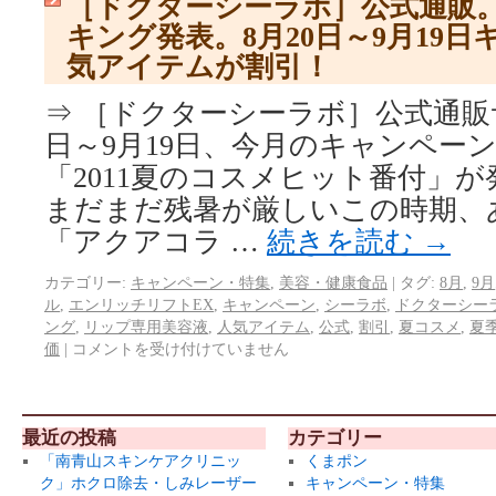
［ドクターシーラボ］公式通販。
キング発表。8月20日～9月19
気アイテムが割引！
⇒ ［ドクターシーラボ］公式通販サイ
日～9月19日、今月のキャンペー
「2011夏のコスメヒット番付」
まだまだ残暑が厳しいこの時期、
「アクアコラ …
続きを読む
→
カテゴリー:
キャンペーン・特集
,
美容・健康食品
|
タグ:
8月
,
9月
ル
,
エンリッチリフトEX
,
キャンペーン
,
シーラボ
,
ドクターシー
ング
,
リップ専用美容液
,
人気アイテム
,
公式
,
割引
,
夏コスメ
,
夏
価
|
コメントを受け付けていません
最近の投稿
カテゴリー
「南青山スキンケアクリニッ
くまポン
ク」ホクロ除去・しみレーザー
キャンペーン・特集