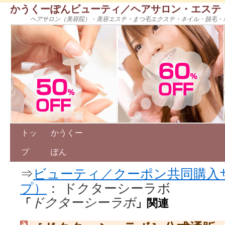
かうくーぽんビューティ／ヘアサロン・エステ
ヘアサロン（美容院）・美容エステ・まつ毛エクステ・ネイル・脱毛・
トッ
かうくー
プ
ぽん
⇒
ビューティ／クーポン共同購入
プ）
： ドクターシーラボ
ドクターシーラボ
「
」関連