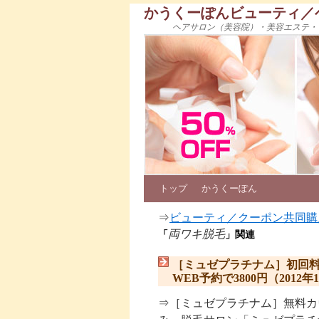
かうくーぽんビューティ／
ヘアサロン（美容院）・美容エステ・
トップ
かうくーぽん
⇒
ビューティ／クーポン共同購
両ワキ脱毛
「
」関連
［ミュゼプラチナム］初回
WEB予約で3800円（201
⇒［ミュゼプラチナム］無料カ