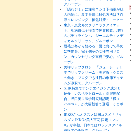
グルーポン
「隠れジミ」に注意？シミ予備軍が肌
の内側に。夏本番前に対処方法は？血
液クレンジング・糖化対策・コーヒー
東京・恵比寿のクリニックダイエッ
ト、肥満遺伝子検査で体質検査。理想
のボディラインへ「ジーエルティメデ
ィカルクリニック」グルーポン
脱毛は冬から始める！夏に向けて早め
に準備を。完全個室の女性専用サロ
ン、カウンセリング重視で安心。グル
ーポン
美禅リップグロシー「ジューシー」1
本でリップクリーム・美容液・グロス
の働き。ブログでも注目の季節アイテ
ムが激安で。グルーポン
NHK特集でアンチエイジング成分と
紹介「レスペラトロール」高濃度配
合、野口英世医学研究所認定「極＜
kiwami＞」が大幅割引で登場、くまポ
ン
IKKOさんオススメ韓国コスメ「サイ
ムダン IKKO×美人百花 限定コフレ
II」が半額。日本ではロッテスタイル
通販でのみ販売。グルーポン