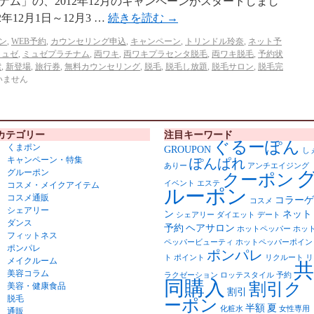
ム」の、2012年12月のキャンペーンがスタートしまし
年12月1日～12月3 …
続きを読む
→
ン
,
WEB予約
,
カウンセリング申込
,
キャンペーン
,
トリンドル玲奈
,
ネット予
ミュゼ
,
ミュゼプラチナム
,
両ワキ
,
両ワキプラセンタ脱毛
,
両ワキ脱毛
,
予約状
索
,
新登場
,
旅行券
,
無料カウンセリング
,
脱毛
,
脱毛し放題
,
脱毛サロン
,
脱毛完
いません
カテゴリー
注目キーワード
ぐるーぽん
くまポン
GROUPON
し
キャンペーン・特集
ぽんぱれ
ありー
アンチエイジング
グルーポン
クーポン
イベント
エステ
コスメ・メイクアイテム
ルーポン
コスメ通販
コラーゲ
コスメ
シェアリー
ン
ネット
シェアリー
ダイエット
デート
ダンス
予約
ヘアサロン
ホットペッパー
ホッ
フィットネス
ペッパービューティ
ホットペッパーポイン
ポンパレ
ポンパレ
ト
ポイント
リクルート
リ
メイクルーム
共
美容コラム
ラクゼーション
ロッテスタイル
予約
同購入
割引ク
美容・健康食品
割引
脱毛
ーポン
半額
夏
化粧水
女性専用
通販