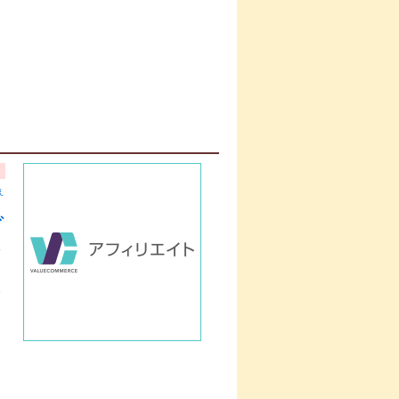
ぇ
グ
ト