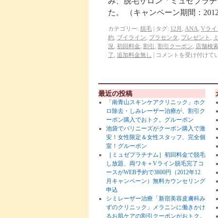
み、脱毛サロン「ミュゼプラチナ
た。 （キャンペーン期間：2012
カテゴリー:
脱毛
|
タグ:
12月
,
ANA
,
Vライ
約
,
ブイライン
,
プラセンタ
,
プレゼント
,
況
,
初回料金
,
割引
,
割引クーポン
,
店舗検
了
,
追加料金無し
|
コメントを受け付けて
最近の投稿
「南青山スキンケアクリニック」ホク
ロ除去・しみレーザー治療が、割引ク
ーポン購入でおトク。グルーポン
池袋でバリニーズがクーポン購入で激
安！女性限定＆女性スタッフ、完全個
室！グルーポン
［ミュゼプラチナム］初回料金で脱毛
し放題、両ワキ＋Vライン脱毛完了コ
ースがWEB予約で3800円（2012年12
月キャンペーン）無料カウンセリング
申込
シミレーザー治療「新宿美容皮膚科み
ずのクリニック」メラニンに働きかけ
るお肌ケアの割引クーポンがおトク。