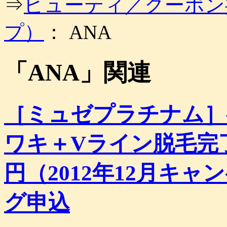
⇒
ビューティ／クーポン
ッ
プ
プ）
： ANA
「
ANA
」関連
［ミュゼプラチナム］
ワキ＋Vライン脱毛完了
円（2012年12月キ
グ申込