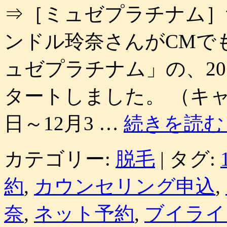
⇒［ミュゼプラチナム］
ンドル玲奈さんがCMで
ュゼプラチナム」の、20
タートしました。 （キャン
日～12月3 …
続きを読
カテゴリー:
脱毛
|
タグ:
約
,
カウンセリング申込
,
奈
,
ネット予約
,
ブイライ