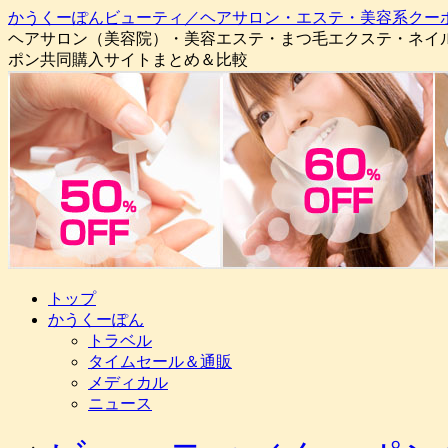
かうくーぽんビューティ／ヘアサロン・エステ・美容系クー
ヘアサロン（美容院）・美容エステ・まつ毛エクステ・ネイ
ポン共同購入サイトまとめ＆比較
コ
トップ
ン
かうくーぽん
テ
トラベル
ン
タイムセール＆通販
ツ
メディカル
へ
ニュース
ス
キ