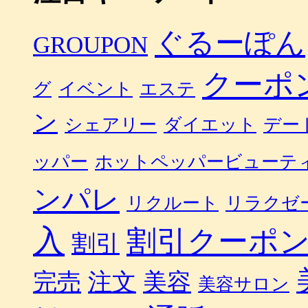
ぐるーぽん
GROUPON
クーポ
グ
イベント
エステ
ン
シェアリー
ダイエット
デー
ッパー
ホットペッパービューテ
ンパレ
リクルート
リラクゼ
入
割引クーポ
割引
完売
注文
美容
美容サロン