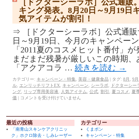
［ドクターシーラボ］公式通販。
キング発表。8月20日～9月19
気アイテムが割引！
⇒ ［ドクターシーラボ］公式通販サイ
日～9月19日、今月のキャンペー
「2011夏のコスメヒット番付」
まだまだ残暑が厳しいこの時期、
「アクアコラ …
続きを読む
→
カテゴリー:
キャンペーン・特集
,
美容・健康食品
|
タグ:
8月
,
9月
ル
,
エンリッチリフトEX
,
キャンペーン
,
シーラボ
,
ドクターシー
ング
,
リップ専用美容液
,
人気アイテム
,
公式
,
割引
,
夏コスメ
,
夏
価
|
コメントを受け付けていません
最近の投稿
カテゴリー
「南青山スキンケアクリニッ
くまポン
ク」ホクロ除去・しみレーザー
キャンペーン・特集