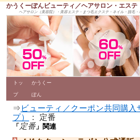
かうくーぽんビューティ／ヘアサロン・エステ
ヘアサロン（美容院）・美容エステ・まつ毛エクステ・ネイル・脱毛・
トッ
かうくー
プ
ぽん
⇒
ビューティ／クーポン共同購入
プ）
： 定番
定番
「
」関連