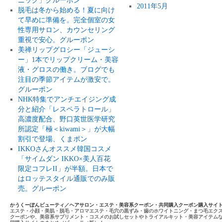
ニック」グルーポン
2011年5月
脱毛は冬から始める！夏に向け
て早めに準備を。完全個室の女
性専用サロン、カウンセリング
重視で安心。グルーポン
美禅リップグロシー「ジューシ
ー」1本でリップクリーム・美容
液・グロスの働き。ブログでも
注目の季節アイテムが激安で。
グルーポン
NHK特集でアンチエイジング成
分と紹介「レスペラトロール」
高濃度配合、野口英世医学研究
所認定「極＜kiwami＞」が大幅
割引で登場、くまポン
IKKOさんオススメ韓国コスメ
「サイムダン IKKO×美人百花
限定コフレII」が半額。日本で
はロッテスタイル通販でのみ販
売。グルーポン
かうくーぽんビューティ／ヘアサロン・エステ・美容系クーポン・共同購入クーポン購入サイ
エステ・小顔・美肌・脱毛・アロマエステ・毛穴の黒ずみ・歯のホワイトニング・まつ毛エク
クーポンや、美容系サプリメント・コスメのお試しセットやトライアルキット・美容アイテム