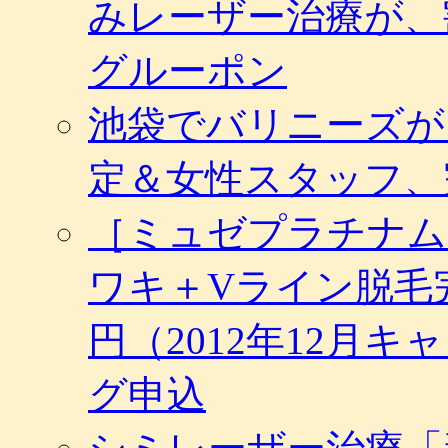
みレーザー治療が、
グルーポン
池袋でバリニーズが
定＆女性スタッフ、
［ミュゼプラチナム
ワキ＋Vライン脱毛完
円（2012年12月
グ申込