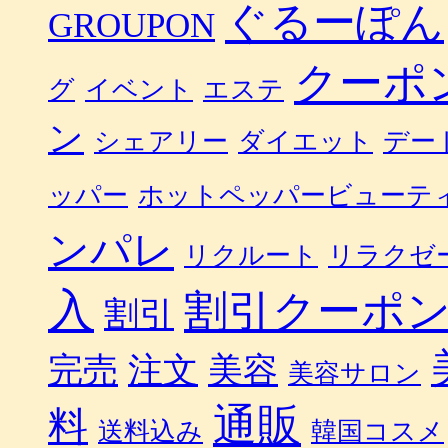
ぐるーぽん
GROUPON
クーポ
グ
イベント
エステ
ン
シェアリー
ダイエット
デー
ッパー
ホットペッパービューテ
ンパレ
リクルート
リラクゼ
入
割引クーポ
割引
完売
注文
美容
美容サロン
通販
料
送料込み
韓国コスメ