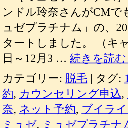
ンドル玲奈さんがCMで
ュゼプラチナム」の、20
タートしました。 （キャン
日～12月3 …
続きを読
カテゴリー:
脱毛
|
タグ:
約
,
カウンセリング申込
,
奈
,
ネット予約
,
ブイライ
ミュゼ
,
ミュゼプラチナ