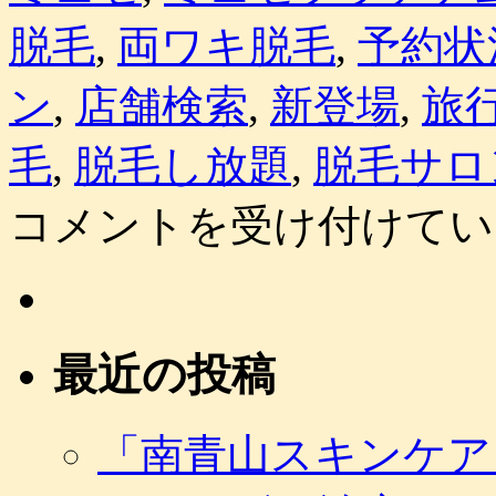
脱毛
,
両ワキ脱毛
,
予約状
ン
,
店舗検索
,
新登場
,
旅
毛
,
脱毛し放題
,
脱毛サロ
コメントを受け付けてい
最近の投稿
「南青山スキンケア