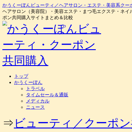
かうくーぽんビューティ／ヘアサロン・エステ・美容系クー
ヘアサロン（美容院）・美容エステ・まつ毛エクステ・ネイ
ポン共同購入サイトまとめ＆比較
コ
トップ
ン
かうくーぽん
テ
トラベル
ン
タイムセール＆通販
ツ
メディカル
へ
ニュース
ス
キ
⇒
ビューティ／クーポン
ッ
プ