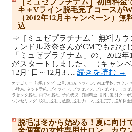
［ミュゼプラチナム］初回料金
キ＋Vライン脱毛完了コースがWE
（2012年12月キャンペーン）
込
⇒［ミュゼプラチナム］無料カウ
リンドル玲奈さんがCMでもおな
「ミュゼプラチナム」の、2012年
がスタートしました。 （キャンペー
12月1日～12月3 …
続きを読む
→
カテゴリー:
脱毛
|
タグ:
12月
,
ANA
,
Vライン
,
WEB予約
,
カウン
ル玲奈
,
ネット予約
,
ブイライン
,
プラセンタ
,
プレゼント
,
ミュゼ
ラセンタ脱毛
,
両ワキ脱毛
,
予約状況
,
初回料金
,
割引
,
割引クーポ
ウンセリング
,
脱毛
,
脱毛し放題
,
脱毛サロン
,
脱毛完了
,
追加料金
脱毛は冬から始める！夏に向け
全個室の女性専用サロン、カウ