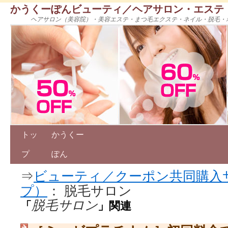
かうくーぽんビューティ／ヘアサロン・エステ
ヘアサロン（美容院）・美容エステ・まつ毛エクステ・ネイル・脱毛・
トッ
かうくー
プ
ぽん
⇒
ビューティ／クーポン共同購入
プ）
： 脱毛サロン
脱毛サロン
「
」関連