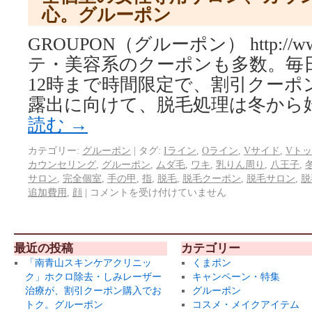
心。グルーポン
GROUPON（グルーポン） http://www.
テ・美容系のクーポンも多数。毎日
12時まで時間限定で、割引クーポ
露出に向けて、脱毛処理は冬から
読む
→
カテゴリー:
グルーポン
|
タグ:
Iライン
,
Oライン
,
Vサイド
,
Vト
カウンセリング
,
グルーポン
,
ムダ毛
,
ワキ
,
乳りん周り
,
八王子
,
サロン
,
完全個室
,
手の甲
,
指
,
脱毛
,
脱毛クーポン
,
脱毛サロン
,
脱
追加費用
,
顔
|
コメントを受け付けていません
最近の投稿
カテゴリー
「南青山スキンケアクリニッ
くまポン
ク」ホクロ除去・しみレーザー
キャンペーン・特集
治療が、割引クーポン購入でお
グルーポン
トク。グルーポン
コスメ・メイクアイテム