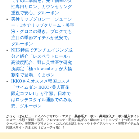
て早めに準備を。完全個室の女
性専用サロン、カウンセリング
重視で安心。グルーポン
美禅リップグロシー「ジューシ
ー」1本でリップクリーム・美容
液・グロスの働き。ブログでも
注目の季節アイテムが激安で。
グルーポン
NHK特集でアンチエイジング成
分と紹介「レスペラトロール」
高濃度配合、野口英世医学研究
所認定「極＜kiwami＞」が大幅
割引で登場、くまポン
IKKOさんオススメ韓国コスメ
「サイムダン IKKO×美人百花
限定コフレII」が半額。日本で
はロッテスタイル通販でのみ販
売。グルーポン
かうくーぽんビューティ／ヘアサロン・エステ・美容系クーポン・共同購入クーポン購入サイ
エステ・小顔・美肌・脱毛・アロマエステ・毛穴の黒ずみ・歯のホワイトニング・まつ毛エク
クーポンや、美容系サプリメント・コスメのお試しセットやトライアルキット・美容アイテム
同購入サイトのまとめ（ビューティ版）！