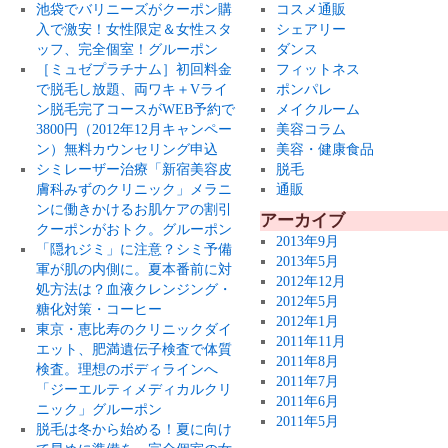
池袋でバリニーズがクーポン購
コスメ通販
入で激安！女性限定＆女性スタ
シェアリー
ッフ、完全個室！グルーポン
ダンス
［ミュゼプラチナム］初回料金
フィットネス
で脱毛し放題、両ワキ＋Vライ
ポンパレ
ン脱毛完了コースがWEB予約で
メイクルーム
3800円（2012年12月キャンペー
美容コラム
ン）無料カウンセリング申込
美容・健康食品
シミレーザー治療「新宿美容皮
脱毛
膚科みずのクリニック」メラニ
通販
ンに働きかけるお肌ケアの割引
アーカイブ
クーポンがおトク。グルーポン
2013年9月
「隠れジミ」に注意？シミ予備
2013年5月
軍が肌の内側に。夏本番前に対
2012年12月
処方法は？血液クレンジング・
2012年5月
糖化対策・コーヒー
2012年1月
東京・恵比寿のクリニックダイ
2011年11月
エット、肥満遺伝子検査で体質
2011年8月
検査。理想のボディラインへ
2011年7月
「ジーエルティメディカルクリ
2011年6月
ニック」グルーポン
2011年5月
脱毛は冬から始める！夏に向け